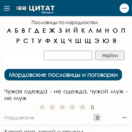
Пословицы по народностям
А
Б
В
Г
Д
Е
Ж
З
И
Й
К
Л
М
Н
О
П
Р
С
Т
У
Ф
Х
Ц
Ч
Ш
Щ
Э
Ю
Я
Мордовские пословицы и поговорки
Чужая одежда - не одежда, чужой муж -
не муж
0
Мордовские
Какой поп, такой и приход