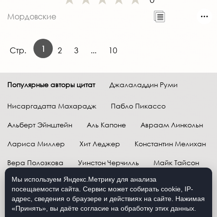
Мордовские
1
Стр.
2
3
...
10
Популярные авторы цитат
Джалаладдин Руми
Нисаргадатта Махарадж
Пабло Пикассо
Альберт Эйнштейн
Аль Капоне
Авраам Линкольн
Лариса Миллер
Хит Леджер
Константин Мелихан
Вера Полозкова
Уинстон Черчилль
Майк Тайсон
Мы используем Яндекс.Метрику для анализа
Марк Твен
Расул Гамзатов
Грег Плитт
посещаемости сайта. Сервис может собирать cookie, IP-
адрес, сведения о браузере и действиях на сайте. Нажимая
Далай-лама XIV
Уоррен Баффетт
«Принять», вы даёте согласие на обработку этих данных.