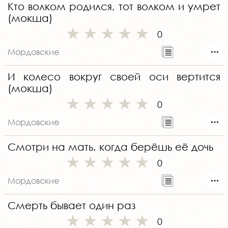
Кто волком родился, тот волком и умрет
(мокша)
0
Мордовские
И колесо вокруг своей оси вертится
(мокша)
0
Мордовские
Смотри на мать, когда берёшь её дочь
0
Мордовские
Смерть бывает один раз
0