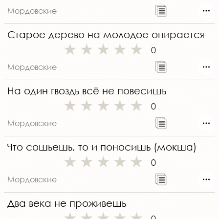
Мордовские
Старое дерево на молодое опирается
0
Мордовские
На один гвоздь всё не повесишь
0
Мордовские
Что сошьешь, то и поносишь (мокша)
0
Мордовские
Два века не проживешь
0