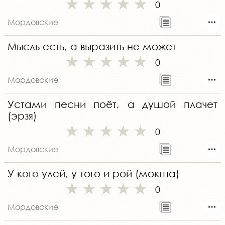
0
Мордовские
Мысль есть, а выразить не может
0
Мордовские
Устами песни поёт, а душой плачет
(эрзя)
0
Мордовские
У кого улей, у того и рой (мокша)
0
Мордовские