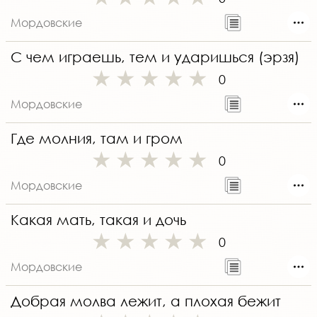
Мордовские
С чем играешь, тем и ударишься (эрзя)
0
Мордовские
Где молния, там и гром
0
Мордовские
Какая мать, такая и дочь
0
Мордовские
Добрая молва лежит, а плохая бежит