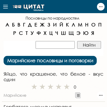
Пословицы по народностям
А
Б
В
Г
Д
Е
Ж
З
И
Й
К
Л
М
Н
О
П
Р
С
Т
У
Ф
Х
Ц
Ч
Ш
Щ
Э
Ю
Я
Марийские пословицы и поговорки
Яйцо, что крашеное, что белое - вкус
один
0
Марийские
Горбатого могила исправит