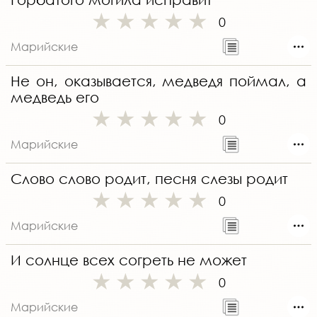
0
Марийские
Не он, оказывается, медведя поймал, а
медведь его
0
Марийские
Слово слово родит, песня слезы родит
0
Марийские
И солнце всех согреть не может
0
Марийские