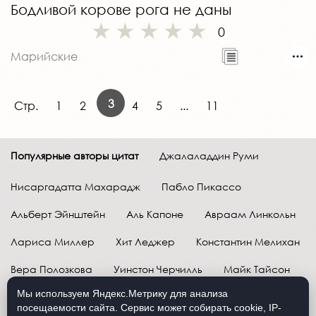
Бодливой корове рога не даны
0
Марийские
3
Стр.
1
2
4
5
...
11
Популярные авторы цитат
Джалаладдин Руми
Нисаргадатта Махарадж
Пабло Пикассо
Альберт Эйнштейн
Аль Капоне
Авраам Линкольн
Лариса Миллер
Хит Леджер
Константин Мелихан
Вера Полозкова
Уинстон Черчилль
Майк Тайсон
Мы используем Яндекс.Метрику для анализа
Марк Твен
Расул Гамзатов
Грег Плитт
посещаемости сайта. Сервис может собирать cookie, IP-