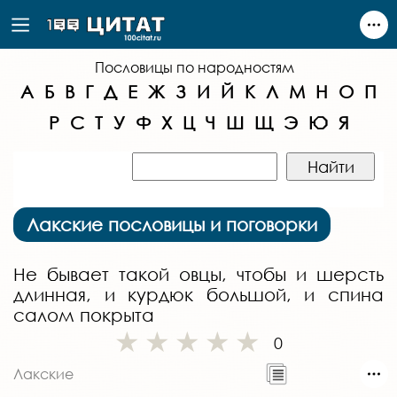
Пословицы по народностям
А
Б
В
Г
Д
Е
Ж
З
И
Й
К
Л
М
Н
О
П
Р
С
Т
У
Ф
Х
Ц
Ч
Ш
Щ
Э
Ю
Я
Лакские пословицы и поговорки
Не бывает такой овцы, чтобы и шерсть
длинная, и курдюк большой, и спина
салом покрыта
0
Лакские