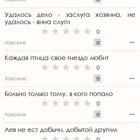
Удалось дело - заслуга хозяина, не
удалось - вина слуги
0
Лакские
Каждая птица свое гнездо любит
0
Лакские
Больно только тому, в кого попало
0
Лакские
Лев не ест добычи, добытой другим
0