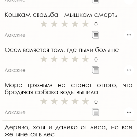
Кошкам свадьба - мышкам смерть
0
Лакские
Осел валяется там, где пыли больше
0
Лакские
Море грязным не станет оттого, что
бродячая собака воды выпила
0
Лакские
Дерево, хотя и далеко от леса, но все
же тянется в лес