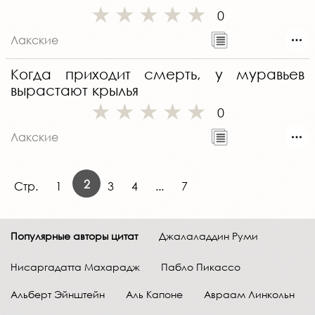
0
Лакские
Когда приходит смерть, у муравьев
вырастают крылья
0
Лакские
2
Стр.
1
3
4
...
7
Популярные авторы цитат
Джалаладдин Руми
Нисаргадатта Махарадж
Пабло Пикассо
Альберт Эйнштейн
Аль Капоне
Авраам Линкольн