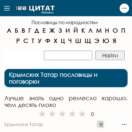
Пословицы по народностям
А
Б
В
Г
Д
Е
Ж
З
И
Й
К
Л
М
Н
О
П
Р
С
Т
У
Ф
Х
Ц
Ч
Ш
Щ
Э
Ю
Я
Крымских Татар пословицы и
поговорки
Лучше знать одно ремесло хорошо,
чем десять плохо
0
Крымских Татар