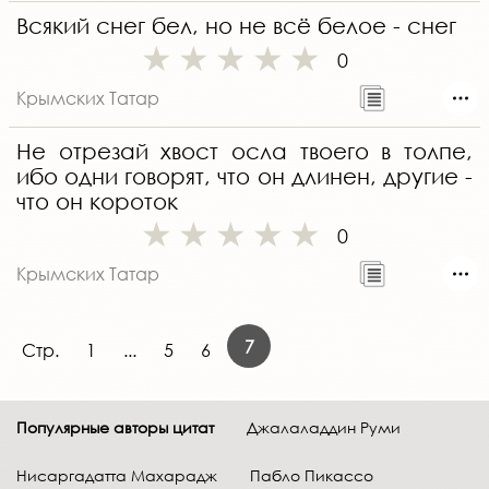
Всякий снег бел, но не всё белое - снег
0
Крымских Татар
Не отрезай хвост осла твоего в толпе,
ибо одни говорят, что он длинен, другие -
что он короток
0
Крымских Татар
7
Стр.
1
...
5
6
Популярные авторы цитат
Джалаладдин Руми
Нисаргадатта Махарадж
Пабло Пикассо