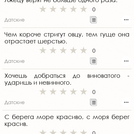
0
Датские
Чем короче стригут овцу, тем гуще она
отрастает шерстью.
0
Датские
Хочешь добраться до виноватого -
ударишь и невинного.
0
Датские
С берега море красиво, с моря берег
красив.
0