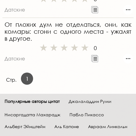
Датские
От плохих дум не отделаться, они, как
комары: сгони с одного места - ужалят
в другое.
0
Датские
1
Стр.
Популярные авторы цитат
Джалаладдин Руми
Нисаргадатта Махарадж
Пабло Пикассо
Альберт Эйнштейн
Аль Капоне
Авраам Линкольн