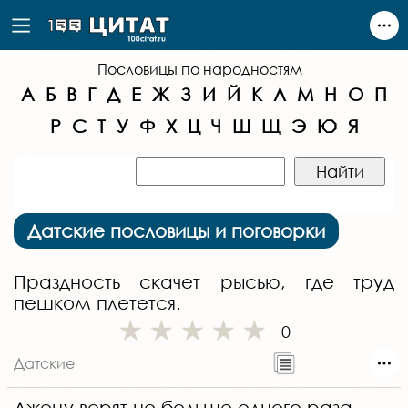
Пословицы по народностям
А
Б
В
Г
Д
Е
Ж
З
И
Й
К
Л
М
Н
О
П
Р
С
Т
У
Ф
Х
Ц
Ч
Ш
Щ
Э
Ю
Я
Датские пословицы и поговорки
Праздность скачет рысью, где труд
пешком плетется.
0
Датские
Лжецу верят не больше одного раза.