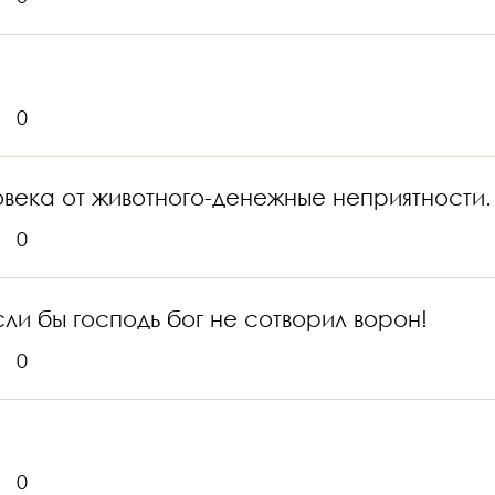
0
ловека от животного-денежные неприятности.
0
ли бы господь бог не сотворил ворон!
0
0