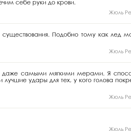
ечим себе руки до крови.
Жюль Р
 существования. Подобно тому как лед м
Жюль Р
ть даже самыми мягкими мерами. Я спос
и лучшие удары для тех, у кого голова покр
Жюль Р
Жюль Р