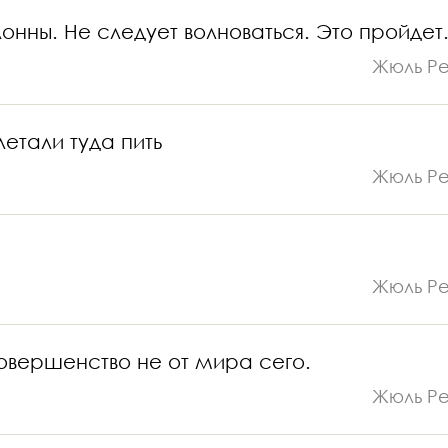
онны. Не следует волноваться. Это пройдет
Жюль Р
етали туда пить
Жюль Р
Жюль Р
овершенство не от мира сего.
Жюль Р