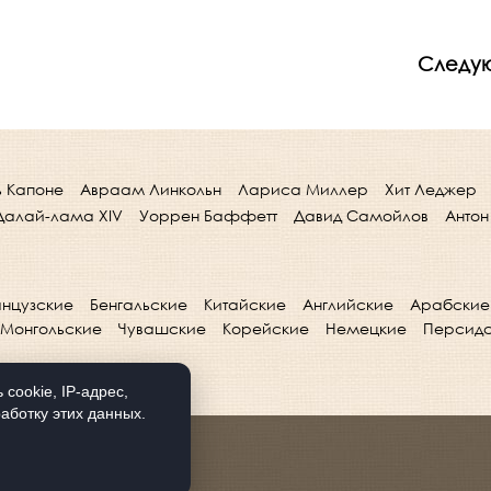
Следу
ь Капоне
Авраам Линкольн
Лариса Миллер
Хит Леджер
Далай-лама XIV
Уоррен Баффетт
Давид Самойлов
Антон
нцузские
Бенгальские
Китайские
Английские
Арабские
Монгольские
Чувашские
Корейские
Немецкие
Персид
cookie, IP-адрес,
аботку этих данных.