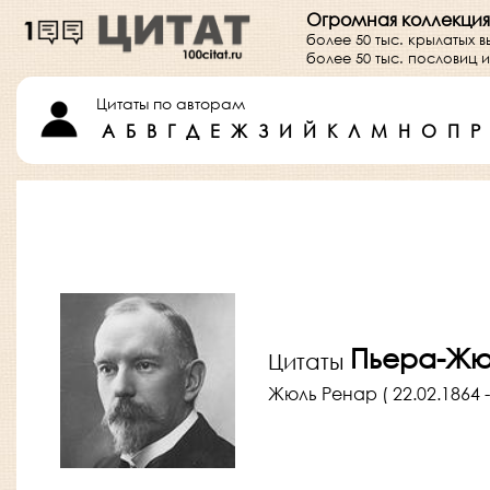
Огромная коллекция
более 50 тыс. крылатых 
более 50 тыс. пословиц
Цитаты по авторам
А
Б
В
Г
Д
Е
Ж
З
И
Й
К
Л
М
Н
О
П
Р
Пьера-Жю
Цитаты
Жюль Ренар ( 22.02.1864 