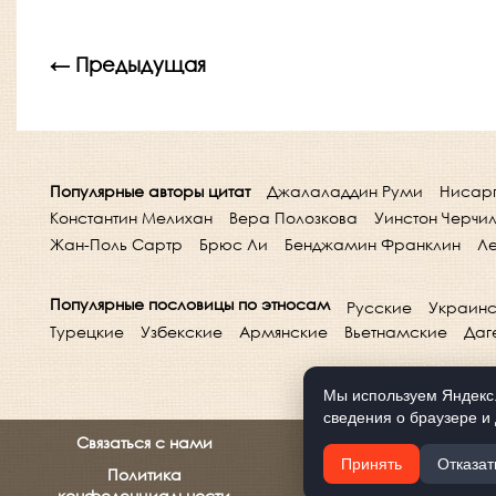
← Предыдущая
Популярные авторы цитат
Джалаладдин Руми
Нисар
Константин Мелихан
Вера Полозкова
Уинстон Черчи
Жан-Поль Сартр
Брюс Ли
Бенджамин Франклин
Ле
Популярные пословицы по этносам
Русские
Украинс
Турецкие
Узбекские
Армянские
Вьетнамские
Даг
Мы используем Яндекс.
сведения о браузере и 
Связаться с нами
Принять
Отказат
Политика
конфеденциальности