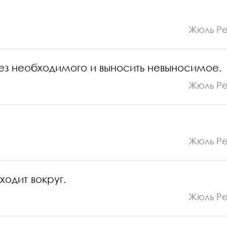
Жюль Р
без необходимого и выносить невыносимое.
Жюль Р
Жюль Р
одит вокруг.
Жюль Р