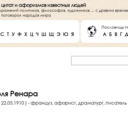
 цитат и афоризмов известных людей
выражений политиков, философов, художников ... с древних врем
 и поговорок народов мира
Пословицы п
С
Т
У
Ф
Х
Ц
Ч
Ш
Щ
Э
Ю
Я
А
Б
В
Г
ля Ренара
- 22.05.1910 ) - француз, афорист, драматург, писатель