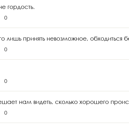
е гордость.
0
его лишь принять невозможное, обходиться 
0
0
ешает нам видеть, сколько хорошего происх
0