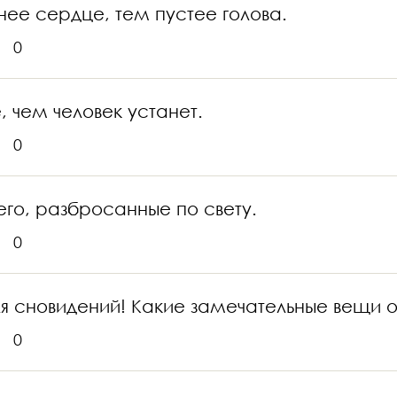
нее сердце, тем пустее голова.
0
, чем человек устанет.
0
 его, разбросанные по свету.
0
ля сновидений! Какие замечательные вещи о
0