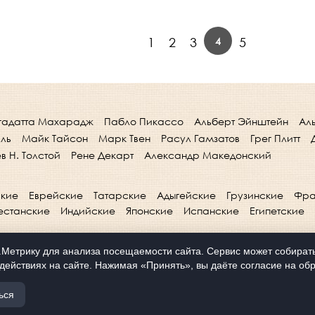
4
1
2
3
5
гадатта Махарадж
Пабло Пикассо
Альберт Эйнштейн
Ал
лль
Майк Тайсон
Марк Твен
Расул Гамзатов
Грег Плитт
в Н. Толстой
Рене Декарт
Александр Македонский
кие
Еврейские
Татарские
Адыгейские
Грузинские
Фра
естанские
Индийские
Японские
Испанские
Египетские
Метрику для анализа посещаемости сайта. Сервис может собирать 
действиях на сайте. Нажимая «Принять», вы даёте согласие на обр
ься