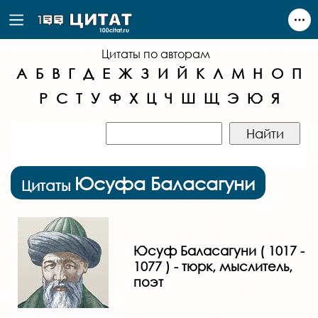
Цитаты по авторам
А
Б
В
Г
Д
Е
Ж
З
И
Й
К
Л
М
Н
О
П
Р
С
Т
У
Ф
Х
Ц
Ч
Ш
Щ
Э
Ю
Я
Юсуфа Баласагуни
Цитаты
Юсуф Баласагуни ( 1017 -
1077 ) - тюрк, мыслитель,
поэт