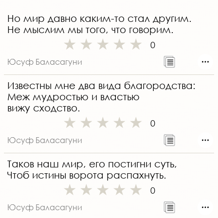
Но мир давно каким-то стал другим.
Не мыслим мы того, что говорим.
0
Юсуф Баласагуни
Известны мне два вида благородства:
Меж мудростью и властью
вижу сходство.
0
Юсуф Баласагуни
Таков наш мир, его постигни суть,
Чтоб истины ворота распахнуть.
0
Юсуф Баласагуни