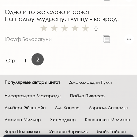
Одно и то же слово и совет
На пользу мудрецу, глупцу - во вред.
0
Юсуф Баласагуни
2
Стр.
1
Популярные авторы цитат
Джалаладдин Руми
Нисаргадатта Махарадж
Пабло Пикассо
Альберт Эйнштейн
Аль Капоне
Авраам Линкольн
Лариса Миллер
Хит Леджер
Константин Мелихан
Вера Полозкова
Уинстон Черчилль
Майк Тайсон