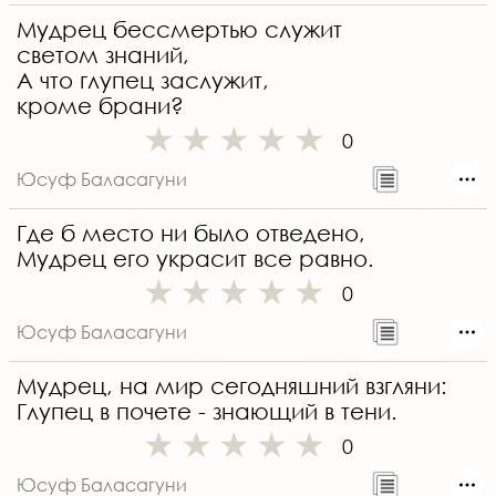
Мудрец бессмертью служит
светом знаний,
А что глупец заслужит,
кроме брани?
0
Юсуф Баласагуни
Где б место ни было отведено,
Мудрец его украсит все равно.
0
Юсуф Баласагуни
Мудрец, на мир сегодняшний взгляни:
Глупец в почете - знающий в тени.
0
Юсуф Баласагуни