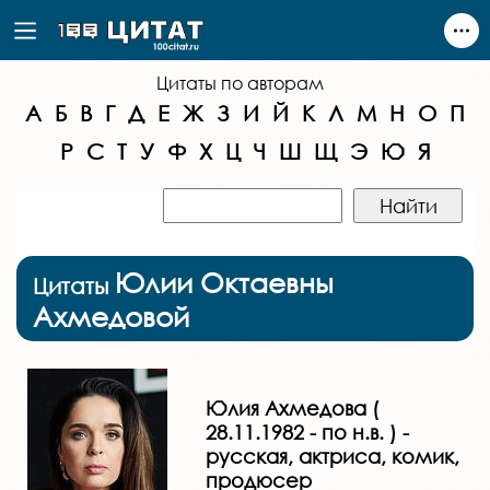
Цитаты по авторам
А
Б
В
Г
Д
Е
Ж
З
И
Й
К
Л
М
Н
О
П
Р
С
Т
У
Ф
Х
Ц
Ч
Ш
Щ
Э
Ю
Я
Юлии Октаевны
Цитаты
Ахмедовой
Юлия Ахмедова (
28.11.1982 - по н.в. ) -
русская, актриса, комик,
продюсер