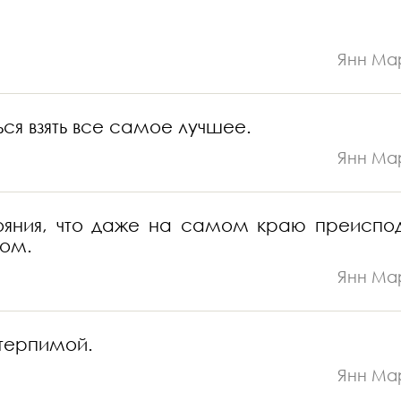
Янн Ма
ься взять все самое лучшее.
Янн Ма
стояния, что даже на самом краю преиспо
ком.
Янн Ма
стерпимой.
Янн Ма