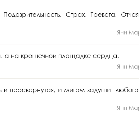
Подозрительность, Страх, Тревога, Отчая
Янн Ма
а, а на крошечной площадке сердца.
Янн Ма
ть и перевернутая, и мигом задушит любого,
Янн Ма