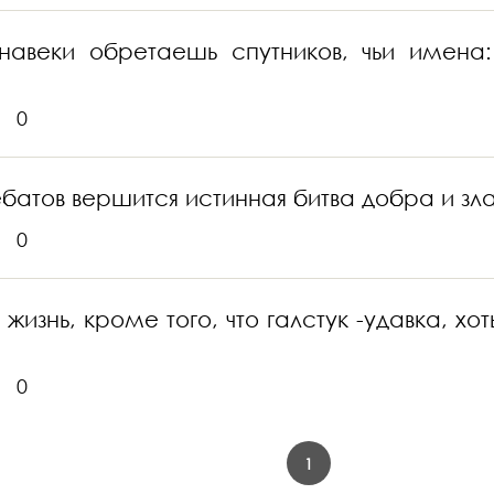
навеки обретаешь спутников, чьи имена: 
0
батов вершится истинная битва добра и зл
0
изнь, кроме того, что галстук -удавка, хо
0
1