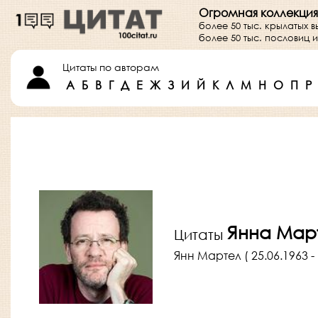
Огромная коллекция
более 50 тыс. крылатых 
более 50 тыс. пословиц
Цитаты по авторам
А
Б
В
Г
Д
Е
Ж
З
И
Й
К
Л
М
Н
О
П
Р
Янна Мар
Цитаты
Янн Мартел ( 25.06.1963 - 