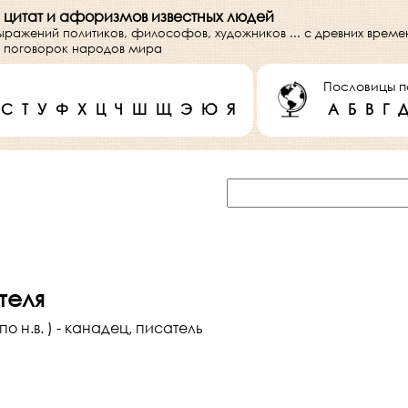
 цитат и афоризмов известных людей
выражений политиков, философов, художников ... с древних врем
 и поговорок народов мира
Пословицы п
С
Т
У
Ф
Х
Ц
Ч
Ш
Щ
Э
Ю
Я
А
Б
В
Г
теля
по н.в. ) - канадец, писатель