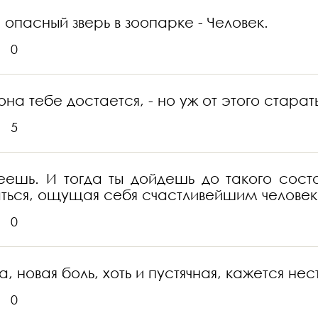
опасный зверь в зоопарке - Человек.
0
на тебе достается, - но уж от этого старат
5
меешь. И тогда ты дойдешь до такого со
баться, ощущая себя счастливейшим челове
0
, новая боль, хоть и пустячная, кажется не
0