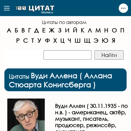
Цитаты по авторам
А
Б
В
Г
Д
Е
Ж
З
И
Й
К
Л
М
Н
О
П
Р
С
Т
У
Ф
Х
Ц
Ч
Ш
Щ
Э
Ю
Я
Вуди Аллена ( Аллана
Цитаты
Стюарта Конигсберга )
Вуди Аллен ( 30.11.1935 - по
н.в. ) - американец, актёр,
музыкант, писатель,
продюсер, режиссёр,