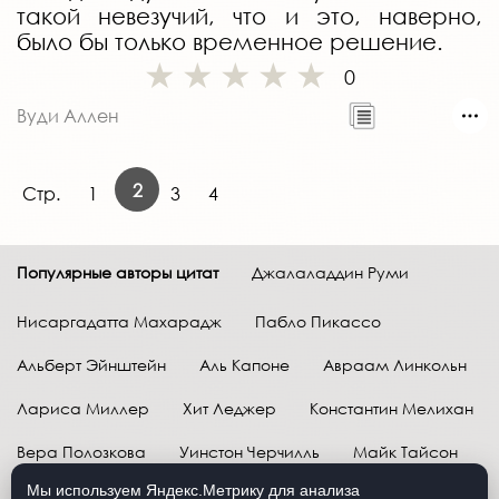
такой невезучий, что и это, наверно,
было бы только временное решение.
0
Вуди Аллен
2
Стр.
1
3
4
Популярные авторы цитат
Джалаладдин Руми
Нисаргадатта Махарадж
Пабло Пикассо
Альберт Эйнштейн
Аль Капоне
Авраам Линкольн
Лариса Миллер
Хит Леджер
Константин Мелихан
Вера Полозкова
Уинстон Черчилль
Майк Тайсон
Мы используем Яндекс.Метрику для анализа
Марк Твен
Расул Гамзатов
Грег Плитт