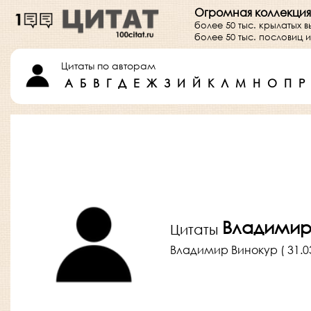
Огромная коллекция
более 50 тыс. крылатых 
более 50 тыс. пословиц
Цитаты по авторам
А
Б
В
Г
Д
Е
Ж
З
И
Й
К
Л
М
Н
О
П
Р
Владимир
Цитаты
Владимир Винокур ( 31.03