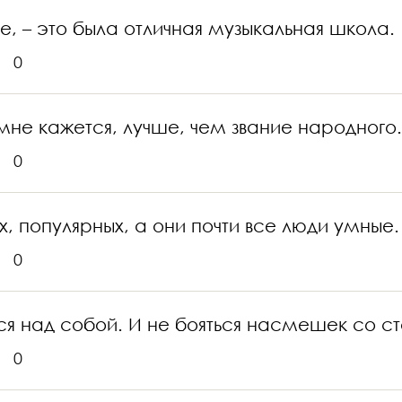
е, – это была отличная музыкальная школа.
0
к мне кажется, лучше, чем звание народного
0
, популярных, а они почти все люди умные.
0
ся над собой. И не бояться насмешек со с
0