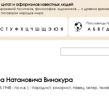
 цитат и афоризмов известных людей
выражений политиков, философов, художников ... с древних врем
 и поговорок народов мира
Пословицы п
С
Т
У
Ф
Х
Ц
Ч
Ш
Щ
Э
Ю
Я
А
Б
В
Г
а Натановича Винокура
.1948 - по н.в. ) - пародист, юморист, певец, актер, те