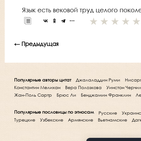
Язык есть вековой труд целого покол
← Предыдущая
Популярные авторы цитат
Джалаладдин Руми
Нисар
Константин Мелихан
Вера Полозкова
Уинстон Черчи
Жан-Поль Сартр
Брюс Ли
Бенджамин Франклин
Ле
Популярные пословицы по этносам
Русские
Украинс
Турецкие
Узбекские
Армянские
Вьетнамские
Даг