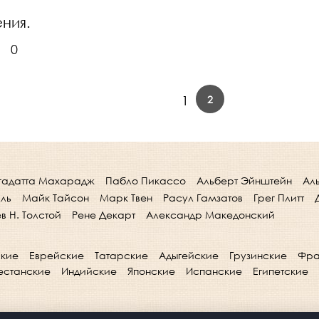
ения.
0
2
1
гадатта Махарадж
Пабло Пикассо
Альберт Эйнштейн
Ал
лль
Майк Тайсон
Марк Твен
Расул Гамзатов
Грег Плитт
в Н. Толстой
Рене Декарт
Александр Македонский
кие
Еврейские
Татарские
Адыгейские
Грузинские
Фра
естанские
Индийские
Японские
Испанские
Египетские