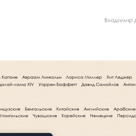
Владимир 
ь Капоне
Авраам Линкольн
Лариса Миллер
Хит Леджер
Далай-лама XIV
Уоррен Баффетт
Давид Самойлов
Антон
нцузские
Бенгальские
Китайские
Английские
Арабские
Монгольские
Чувашские
Корейские
Немецкие
Персид