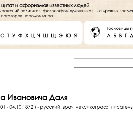
 цитат и афоризмов известных людей
выражений политиков, философов, художников ... с древних врем
 и поговорок народов мира
Пословицы п
С
Т
У
Ф
Х
Ц
Ч
Ш
Щ
Э
Ю
Я
А
Б
В
Г
а Ивановича Даля
01 - 04.10.1872 ) - русский, врач, лексикограф, писател