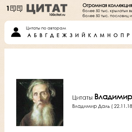
Огромная коллекция
более 50 тыс. крылатых 
более 50 тыс. пословиц
Цитаты по авторам
А
Б
В
Г
Д
Е
Ж
З
И
Й
К
Л
М
Н
О
П
Р
Владимир
Цитаты
Владимир Даль ( 22.11.18