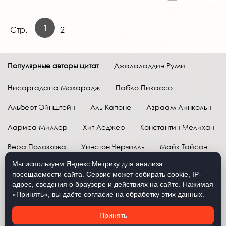
1
Стр.
2
Популярные авторы цитат
Джалаладдин Руми
Нисаргадатта Махарадж
Пабло Пикассо
Альберт Эйнштейн
Аль Капоне
Авраам Линкольн
Лариса Миллер
Хит Леджер
Константин Мелихан
Вера Полозкова
Уинстон Черчилль
Майк Тайсон
Мы используем Яндекс.Метрику для анализа
Марк Твен
Расул Гамзатов
Грег Плитт
посещаемости сайта. Сервис может собирать cookie, IP-
адрес, сведения о браузере и действиях на сайте. Нажимая
Далай-лама XIV
Уоррен Баффетт
«Принять», вы даёте согласие на обработку этих данных.
Давид Самойлов
Антон Чехов
Жан-Поль Сартр
Принять
Брюс Ли
Бенджамин Франклин
Лев Н. Толстой