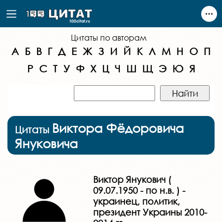
Цитаты по авторам
А
Б
В
Г
Д
Е
Ж
З
И
Й
К
Л
М
Н
О
П
Р
С
Т
У
Ф
Х
Ц
Ч
Ш
Щ
Э
Ю
Я
Виктора Фёдоровича
Цитаты
Януковича
Виктор Янукович (
09.07.1950 - по н.в. ) -
украинец, политик,
президент Украины 2010-