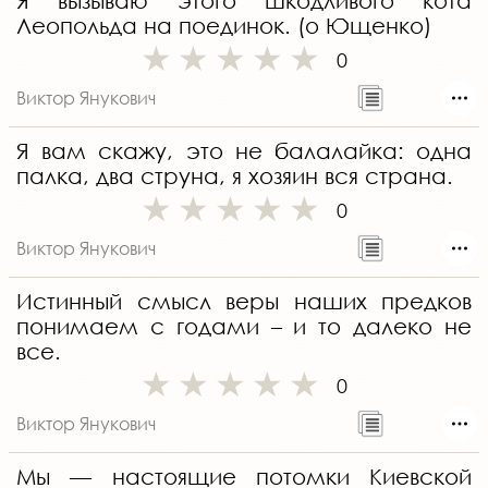
Я вызываю этого шкодливого кота
Леопольда на поединок. (о Ющенко)
0
Виктор Янукович
Я вам скажу, это не балалайка: одна
палка, два струна, я хозяин вся страна.
0
Виктор Янукович
Истинный смысл веры наших предков
понимаем с годами – и то далеко не
все.
0
Виктор Янукович
Мы — настоящие потомки Киевской