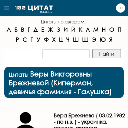
Цитаты по авторам
А
Б
В
Г
Д
Е
Ж
З
И
Й
К
Л
М
Н
О
П
Р
С
Т
У
Ф
Х
Ц
Ч
Ш
Щ
Э
Ю
Я
Веры Викторовны
Цитаты
Брежневой (Киперман,
девичья фамилия - Галушка)
Вера Брежнева ( 03.02.1982
- по н.в. ) - украинка,