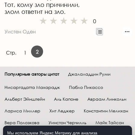
Тот, кому зло причинили,
злом ответит на зло.
0
Уистен Оден
2
Стр.
1
Популярные авторы цитат
Джалаладдин Руми
Нисаргадатта Махарадж
Пабло Пикассо
Альберт Эйнштейн
Аль Капоне
Авраам Линкольн
Лариса Миллер
Хит Леджер
Константин Мелихан
Вера Полозкова
Уинстон Черчилль
Майк Тайсон
Мы используем Яндекс.Метрику для анализа
Марк Твен
Расул Гамзатов
Грег Плитт