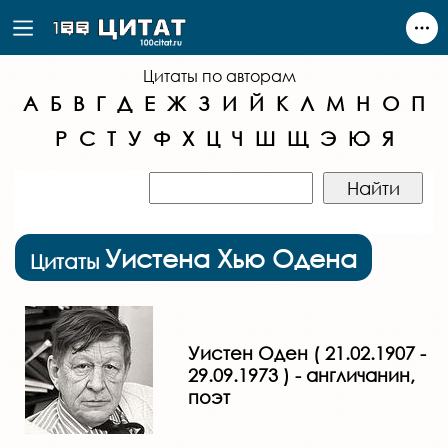
Цитаты по авторам
А
Б
В
Г
Д
Е
Ж
З
И
Й
К
Л
М
Н
О
П
Р
С
Т
У
Ф
Х
Ц
Ч
Ш
Щ
Э
Ю
Я
Уистена Хью Одена
Цитаты
Уистен Оден ( 21.02.1907 -
29.09.1973 ) - англичанин,
поэт