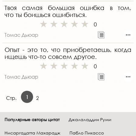
Твоя самая большая ошибка в том,
что ты боишься ошибиться.
0
Томас Дьюар
Опыт - это то, что приобретаешь, когда
ищешь что-то совсем другое.
0
Томас Дьюар
1
Стр.
2
Популярные авторы цитат
Джалаладдин Руми
Нисаргадатта Махарадж
Пабло Пикассо