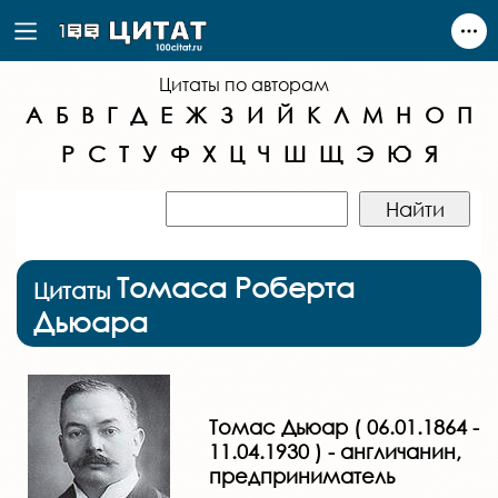
Цитаты по авторам
А
Б
В
Г
Д
Е
Ж
З
И
Й
К
Л
М
Н
О
П
Р
С
Т
У
Ф
Х
Ц
Ч
Ш
Щ
Э
Ю
Я
Томаса Роберта
Цитаты
Дьюара
Томас Дьюар ( 06.01.1864 -
11.04.1930 ) - англичанин,
предприниматель