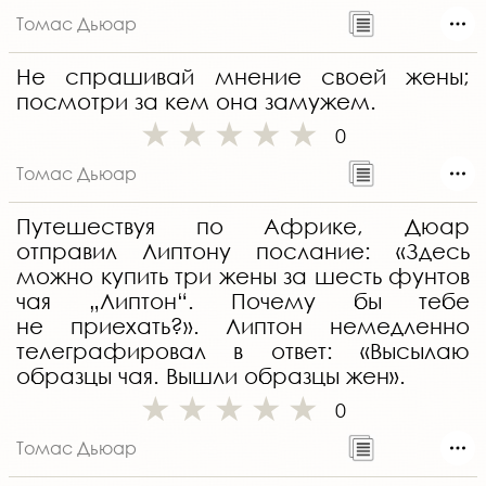
Томас Дьюар
Не спрашивай мнение своей жены;
посмотри за кем она замужем.
0
Томас Дьюар
Путешествуя по Африке, Дюар
отправил Липтону послание: «Здесь
можно купить три жены за шесть фунтов
чая „Липтон“. Почему бы тебе
не приехать?». Липтон немедленно
телеграфировал в ответ: «Высылаю
образцы чая. Вышли образцы жен».
0
Томас Дьюар