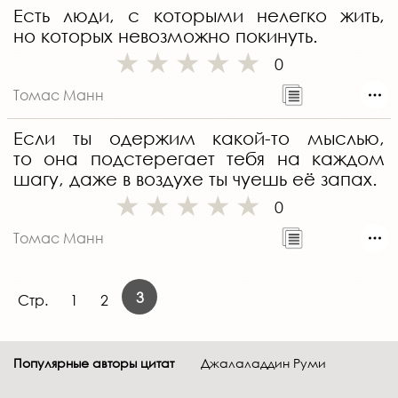
Есть люди, с которыми нелегко жить,
но которых невозможно покинуть.
0
Томас Манн
Если ты одержим какой-то мыслью,
то она подстерегает тебя на каждом
шагу, даже в воздухе ты чуешь её запах.
0
Томас Манн
3
Стр.
1
2
Популярные авторы цитат
Джалаладдин Руми