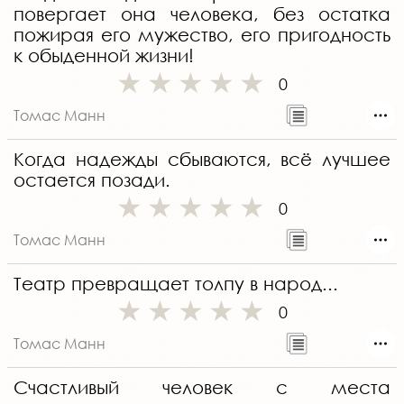
повергает она человека, без остатка
пожирая его мужество, его пригодность
к обыденной жизни!
0
Томас Манн
Когда надежды сбываются, всё лучшее
остается позади.
0
Томас Манн
Театр превращает толпу в народ...
0
Томас Манн
Счастливый человек с места