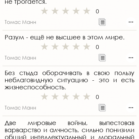
не трогается.
0
Томас Манн
Разум - ещё не высшее в этом мире.
0
Томас Манн
Без стыда оборачивать в свою пользу
неблаговидную ситуацию - это и есть
жизнеспособность.
0
Томас Манн
Две мировые войны, выпестовав
варварство и алчность, сильно понизили
общий интеллектуальный и моральный