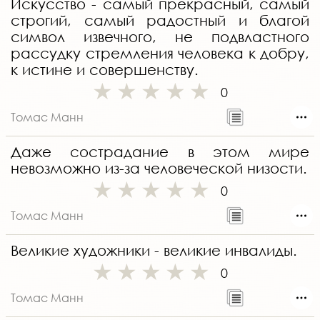
Искусство - самый прекрасный, самый
строгий, самый радостный и благой
символ извечного, не подвластного
рассудку стремления человека к добру,
к истине и совершенству.
0
Томас Манн
Даже сострадание в этом мире
невозможно из-за человеческой низости.
0
Томас Манн
Великие художники - великие инвалиды.
0
Томас Манн