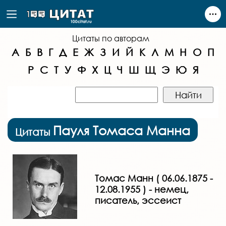
Цитаты по авторам
А
Б
В
Г
Д
Е
Ж
З
И
Й
К
Л
М
Н
О
П
Р
С
Т
У
Ф
Х
Ц
Ч
Ш
Щ
Э
Ю
Я
Пауля Томаса Манна
Цитаты
Томас Манн ( 06.06.1875 -
12.08.1955 ) - немец,
писатель, эссеист