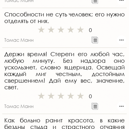
Томас Манн
Способности не суть человек; его нужно
отделять от них.
0
Томас Манн
Держи время! Стереги его любой час,
любую минуту. Без надзора оно
ускользнет, словно ящерица. Освещай
каждый миг честным, достойным
свершением! Дай ему вес, значение,
свет.
0
Томас Манн
Как больно ранит красота, в какие
бездны стыда и страстного отчаяния