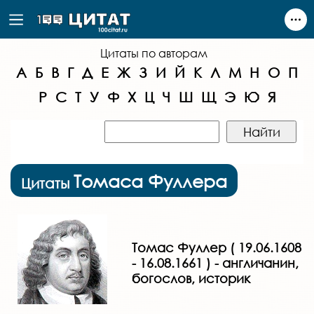
Цитаты по авторам
А
Б
В
Г
Д
Е
Ж
З
И
Й
К
Л
М
Н
О
П
Р
С
Т
У
Ф
Х
Ц
Ч
Ш
Щ
Э
Ю
Я
Томаса Фуллера
Цитаты
Томас Фуллер ( 19.06.1608
- 16.08.1661 ) - англичанин,
богослов, историк