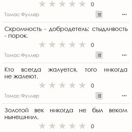
0
Томас Фуллер
Скромность - добродетель; стыдливость
- порок.
0
Томас Фуллер
Кто всегда жалуется, того никогда
не жалеют.
0
Томас Фуллер
Золотой век никогда не был веком
нынешним.
0