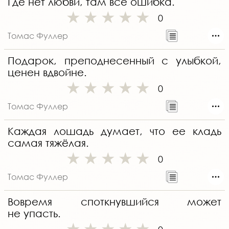
Где нет любви, там всё ошибка.
0
Томас Фуллер
Подарок, преподнесенный с улыбкой,
ценен вдвойне.
0
Томас Фуллер
Каждая лошадь думает, что ее кладь
самая тяжёлая.
0
Томас Фуллер
Вовремя споткнувшийся может
не упасть.