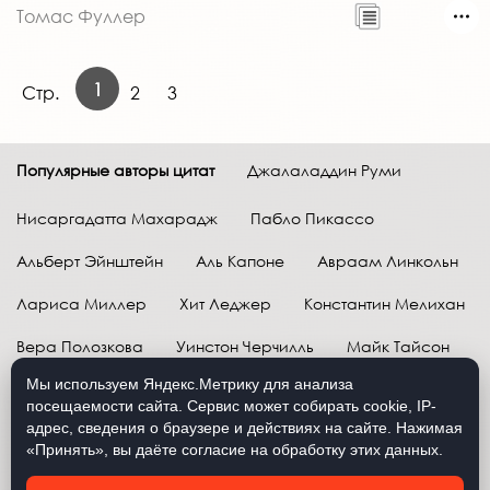
Томас Фуллер
1
Стр.
2
3
Популярные авторы цитат
Джалаладдин Руми
Нисаргадатта Махарадж
Пабло Пикассо
Альберт Эйнштейн
Аль Капоне
Авраам Линкольн
Лариса Миллер
Хит Леджер
Константин Мелихан
Вера Полозкова
Уинстон Черчилль
Майк Тайсон
Мы используем Яндекс.Метрику для анализа
Марк Твен
Расул Гамзатов
Грег Плитт
посещаемости сайта. Сервис может собирать cookie, IP-
адрес, сведения о браузере и действиях на сайте. Нажимая
Далай-лама XIV
Уоррен Баффетт
«Принять», вы даёте согласие на обработку этих данных.
Давид Самойлов
Антон Чехов
Жан-Поль Сартр