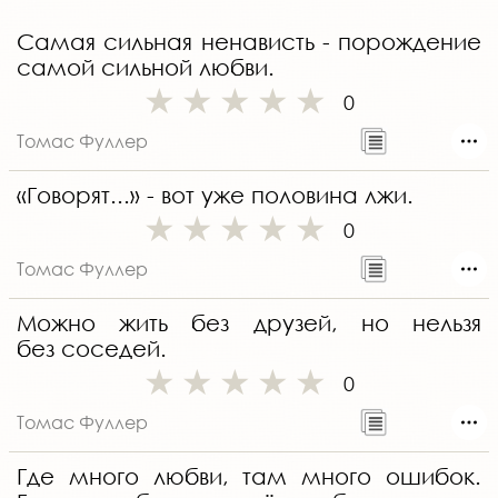
Самая сильная ненависть - порождение
самой сильной любви.
0
Томас Фуллер
«Говорят...» - вот уже половина лжи.
0
Томас Фуллер
Можно жить без друзей, но нельзя
без соседей.
0
Томас Фуллер
Где много любви, там много ошибок.