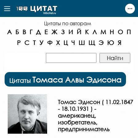
Цитаты по авторам
А
Б
В
Г
Д
Е
Ж
З
И
Й
К
Л
М
Н
О
П
Р
С
Т
У
Ф
Х
Ц
Ч
Ш
Щ
Э
Ю
Я
Томаса Алвы Эдисона
Цитаты
Томас Эдисон ( 11.02.1847
- 18.10.1931 ) -
американец,
изобретатель,
предприниматель