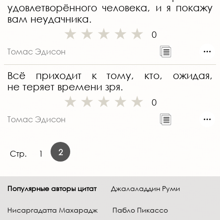
удовлетворённого человека, и я покажу
вам неудачника.
0
Томас Эдисон
Всё приходит к тому, кто, ожидая,
не теряет времени зря.
0
Томас Эдисон
2
Стр.
1
Популярные авторы цитат
Джалаладдин Руми
Нисаргадатта Махарадж
Пабло Пикассо