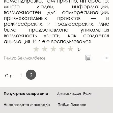
командировка. Там приятно, интересно,
много людей, информации,
возможностей для самореализации,
привлекательных проектов — и
режиссёрских, и продюсерских. Мне
была предоставлена уникальная
возможность узнать, как создаётся
анимация. И я ею воспользовался.
0
Тимур Бекмамбетов
2
Стр.
1
Популярные авторы цитат
Джалаладдин Руми
Нисаргадатта Махарадж
Пабло Пикассо