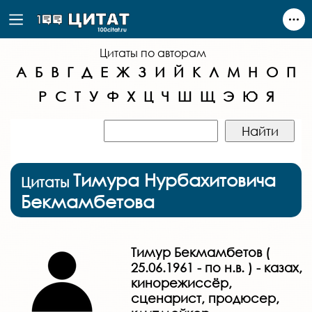
Цитаты по авторам
А
Б
В
Г
Д
Е
Ж
З
И
Й
К
Л
М
Н
О
П
Р
С
Т
У
Ф
Х
Ц
Ч
Ш
Щ
Э
Ю
Я
Тимура Нурбахитовича
Цитаты
Бекмамбетова
Тимур Бекмамбетов (
25.06.1961 - по н.в. ) - казах,
кинорежиссёр,
сценарист, продюсер,