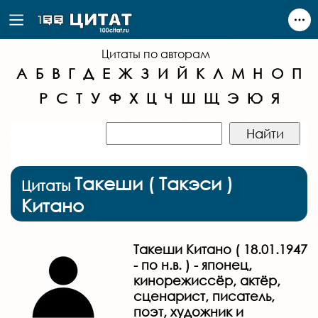
Цитаты по авторам
А
Б
В
Г
Д
Е
Ж
З
И
Й
К
Л
М
Н
О
П
Р
С
Т
У
Ф
Х
Ц
Ч
Ш
Щ
Э
Ю
Я
Такеши ( Такэси )
Цитаты
Китано
Такеши Китано ( 18.01.1947
- по н.в. ) - японец,
кинорежиссёр, актёр,
сценарист, писатель,
поэт, художник и