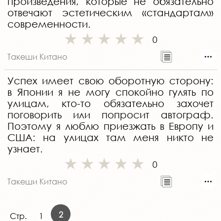
произведения, которые не обязательно
отвечают эстетическим «стандартам»
современности.
0
Такеши Китано
Успех имеет свою оборотную сторону:
в Японии я не могу спокойно гулять по
улицам, кто-то обязательно захочет
поговорить или попросит автограф.
Поэтому я люблю приезжать в Европу и
США: на улицах там меня никто не
узнает.
0
Такеши Китано
2
Стр.
1