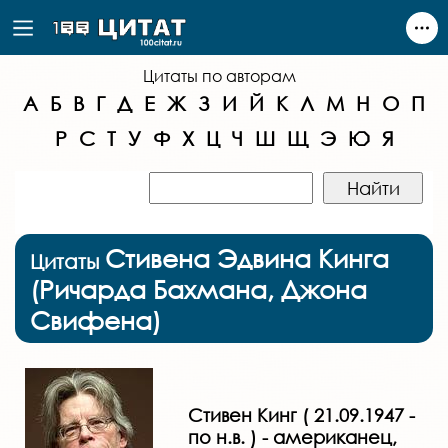
Цитаты по авторам
А
Б
В
Г
Д
Е
Ж
З
И
Й
К
Л
М
Н
О
П
Р
С
Т
У
Ф
Х
Ц
Ч
Ш
Щ
Э
Ю
Я
Стивена Эдвина Кинга
Цитаты
(Ричарда Бахмана, Джона
Свифена)
Стивен Кинг ( 21.09.1947 -
по н.в. ) - американец,