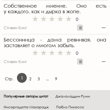
Собственное мнение. Оно есть
у каждого, как и дырка в жопе.
0
Стивен Кинг
Бессонница - дама ревнивая, она
заставляет о многом забыть.
0
Стивен Кинг
1
Стр.
2
3
...
9
Популярные авторы цитат
Джалаладдин Руми
Нисаргадатта Махарадж
Пабло Пикассо