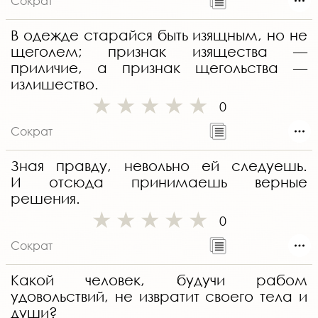
Сократ
В одежде старайся быть изящным, но не
щеголем; признак изящества —
приличие, а признак щегольства —
излишество.
0
Сократ
Зная правду, невольно ей следуешь.
И отсюда принимаешь верные
решения.
0
Сократ
Какой человек, будучи рабом
удовольствий, не извратит своего тела и
души?