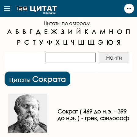
Цитаты по авторам
А
Б
В
Г
Д
Е
Ж
З
И
Й
К
Л
М
Н
О
П
Р
С
Т
У
Ф
Х
Ц
Ч
Ш
Щ
Э
Ю
Я
Сократа
Цитаты
Сократ ( 469 до н.э. - 399
до н.э. ) - грек, философ