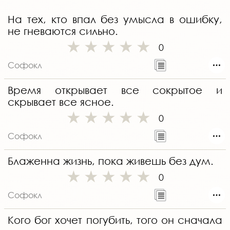
На тех, кто впал без умысла в ошибку,
не гневаются сильно.
0
Софокл
Время открывает все сокрытое и
скрывает все ясное.
0
Софокл
Блаженна жизнь, пока живешь без дум.
0
Софокл
Кого бог хочет погубить, того он сначала