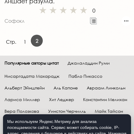
лишает разума.
0
Софокл
2
Стр.
1
Популярные авторы цитат
Джалаладдин Руми
Нисаргадатта Махарадж
Пабло Пикассо
Альберт Эйнштейн
Аль Капоне
Авраам Линкольн
Лариса Миллер
Хит Леджер
Константин Мелихан
Вера Полозкова
Уинстон Черчилль
Майк Тайсон
Мы используем Яндекс.Метрику для анализа
Марк Твен
Расул Гамзатов
Грег Плитт
посещаемости сайта. Сервис может собирать cookie, IP-
адрес, сведения о браузере и действиях на сайте. Нажимая