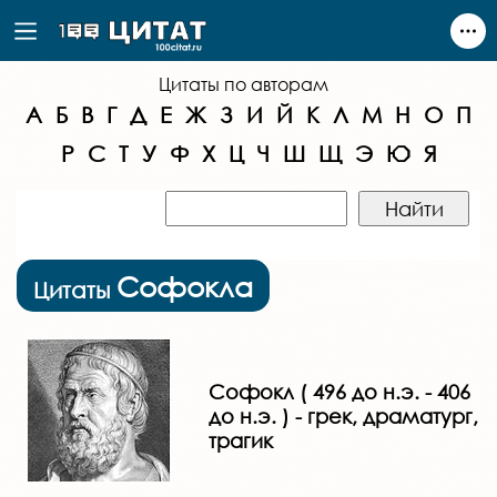
Цитаты по авторам
А
Б
В
Г
Д
Е
Ж
З
И
Й
К
Л
М
Н
О
П
Р
С
Т
У
Ф
Х
Ц
Ч
Ш
Щ
Э
Ю
Я
Софокла
Цитаты
Софокл ( 496 до н.э. - 406
до н.э. ) - грек, драматург,
трагик