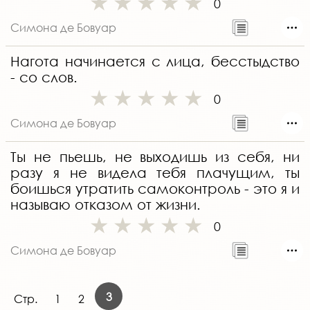
0
Симона де Бовуар
Нагота начинается с лица, бесстыдство
- со слов.
0
Симона де Бовуар
Ты не пьешь, не выходишь из себя, ни
разу я не видела тебя плачущим, ты
боишься утратить самоконтроль - это я и
называю отказом от жизни.
0
Симона де Бовуар
3
Стр.
1
2