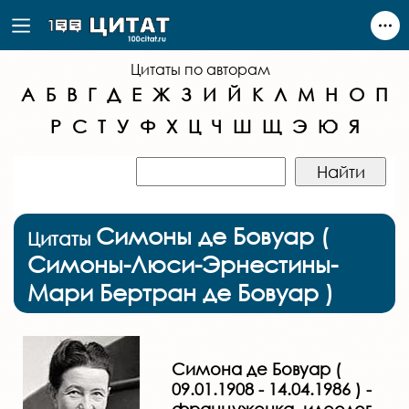
Цитаты по авторам
А
Б
В
Г
Д
Е
Ж
З
И
Й
К
Л
М
Н
О
П
Р
С
Т
У
Ф
Х
Ц
Ч
Ш
Щ
Э
Ю
Я
Симоны де Бовуар (
Цитаты
Симоны-Люси-Эрнестины-
Мари Бертран де Бовуар )
Симона де Бовуар (
09.01.1908 - 14.04.1986 ) -