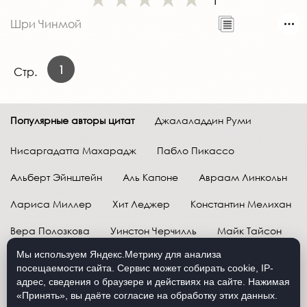
1
Шри Чинмой
1
Стр.
Популярные авторы цитат
Джалаладдин Руми
Нисаргадатта Махарадж
Пабло Пикассо
Альберт Эйнштейн
Аль Капоне
Авраам Линкольн
Лариса Миллер
Хит Леджер
Константин Мелихан
Вера Полозкова
Уинстон Черчилль
Майк Тайсон
Мы используем Яндекс.Метрику для анализа
Марк Твен
Расул Гамзатов
Грег Плитт
посещаемости сайта. Сервис может собирать cookie, IP-
адрес, сведения о браузере и действиях на сайте. Нажимая
Далай-лама XIV
Уоррен Баффетт
«Принять», вы даёте согласие на обработку этих данных.