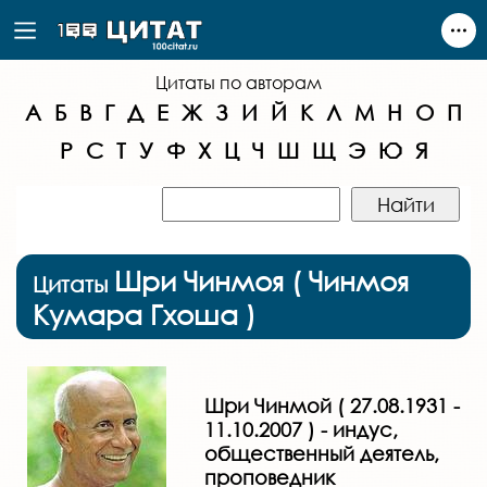
Цитаты по авторам
А
Б
В
Г
Д
Е
Ж
З
И
Й
К
Л
М
Н
О
П
Р
С
Т
У
Ф
Х
Ц
Ч
Ш
Щ
Э
Ю
Я
Шри Чинмоя ( Чинмоя
Цитаты
Кумара Гхоша )
Шри Чинмой ( 27.08.1931 -
11.10.2007 ) - индус,
общественный деятель,
проповедник