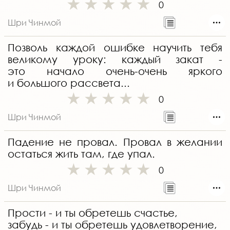
0
Шри Чинмой
Позволь каждой ошибке научить тебя
великому уроку: каждый закат -
это начало очень-очень яркого
и большого рассвета...
0
Шри Чинмой
Падение не провал. Провал в желании
остаться жить там, где упал.
0
Шри Чинмой
Прости - и ты обретешь счастье,
забудь - и ты обретешь удовлетворение,