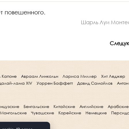
т повешенного.
Шарль Луи Монте
Следу
ь Капоне
Авраам Линкольн
Лариса Миллер
Хит Леджер
Далай-лама XIV
Уоррен Баффетт
Давид Самойлов
Антон
нцузские
Бенгальские
Китайские
Английские
Арабские
Монгольские
Чувашские
Корейские
Немецкие
Персид