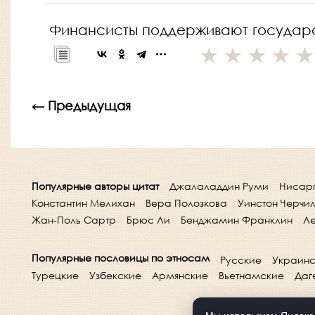
Финансисты поддерживают государст
← Предыдущая
Популярные авторы цитат
Джалаладдин Руми
Нисар
Константин Мелихан
Вера Полозкова
Уинстон Черчи
Жан-Поль Сартр
Брюс Ли
Бенджамин Франклин
Ле
Популярные пословицы по этносам
Русские
Украинс
Турецкие
Узбекские
Армянские
Вьетнамские
Даг