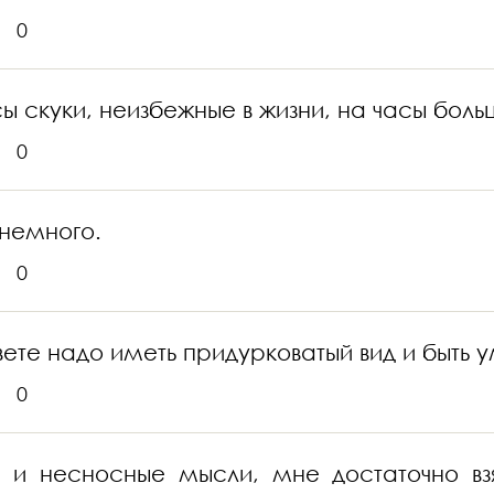
0
ы скуки, неизбежные в жизни, на часы бол
0
 немного.
0
свете надо иметь придурковатый вид и быть 
0
е и несносные мысли, мне достаточно вз