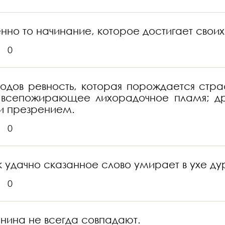
нно то начинание, которое достигает сво
0
одов ревность, которая порождается стра
— всепожирающее лихорадочное пламя; д
и презрением.
0
к удачно сказанное слово умирает в ухе ду
0
нина не всегда совпадают.