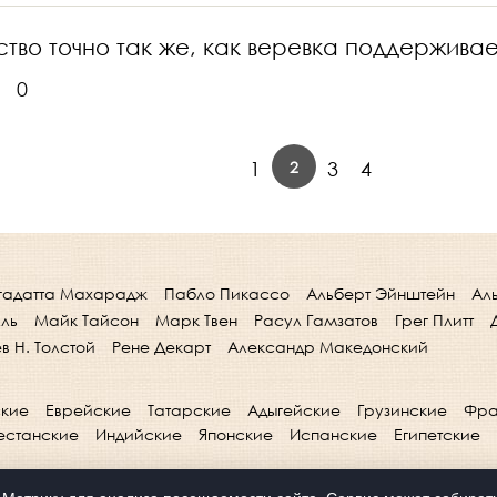
во точно так же, как веревка поддерживае
0
2
1
3
4
гадатта Махарадж
Пабло Пикассо
Альберт Эйнштейн
Ал
лль
Майк Тайсон
Марк Твен
Расул Гамзатов
Грег Плитт
в Н. Толстой
Рене Декарт
Александр Македонский
кие
Еврейские
Татарские
Адыгейские
Грузинские
Фра
естанские
Индийские
Японские
Испанские
Египетские