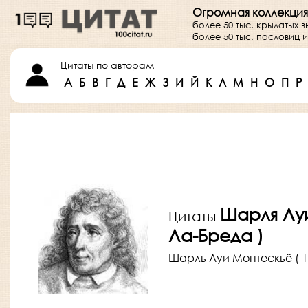
Огромная коллекция
более 50 тыс. крылатых 
более 50 тыс. пословиц
Цитаты по авторам
А
Б
В
Г
Д
Е
Ж
З
И
Й
К
Л
М
Н
О
П
Р
Шарля Луи
Цитаты
Ла-Бреда )
Шарль Луи Монтескьё ( 18