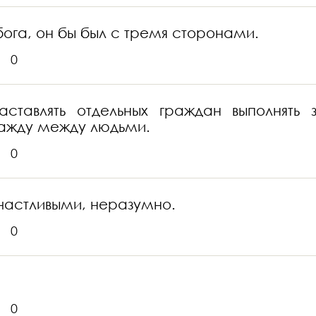
бога, он бы был с тремя сторонами.
0
аставлять отдельных граждан выполнять
ражду между людьми.
0
 счастливыми, неразумно.
0
0