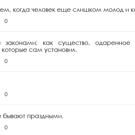
м, когда человек еще слишком молод и к
0
ми законами; как существо, одаренное
, которые сам установил.
0
0
не бывают праздными.
0