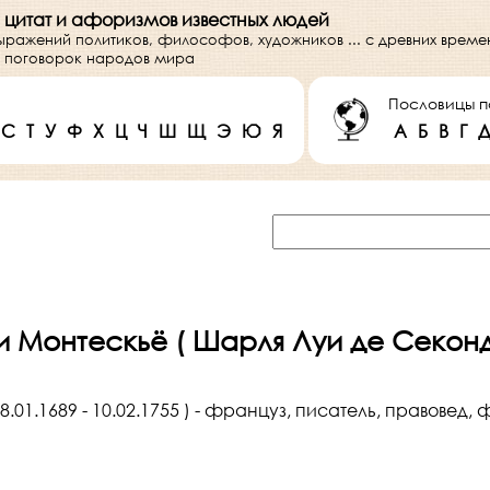
 цитат и афоризмов известных людей
выражений политиков, философов, художников ... с древних врем
 и поговорок народов мира
Пословицы п
С
Т
У
Ф
Х
Ц
Ч
Ш
Щ
Э
Ю
Я
А
Б
В
Г
 Монтескьё ( Шарля Луи де Секон
.01.1689 - 10.02.1755 ) - француз, писатель, правовед