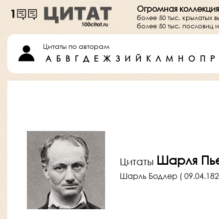
Огромная коллекция
более 50 тыс. крылатых 
более 50 тыс. пословиц
Цитаты по авторам
А
Б
В
Г
Д
Е
Ж
З
И
Й
К
Л
М
Н
О
П
Р
Шарля Пь
Цитаты
Шарль Бодлер ( 09.04.1821