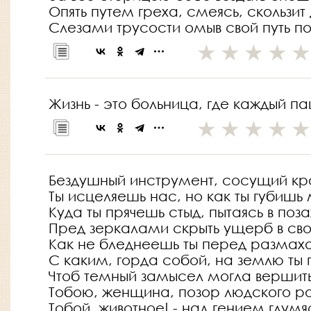
Опять путем греха, смеясь, скользит
Слезами трусости омыв свой путь п
Жизнь - это больница, где каждый п
Бездушный инструмент, сосущий кр
Ты исцеляешь нас, но как ты губишь
Куда ты прячешь стыд, пытаясь в поз
Пред зеркалами скрыть ущерб в сво
Как не бледнеешь ты перед размахо
С каким, горда собой, на землю ты
Чтоб темный замысел могла вершит
Тобою, женщина, позор людского ро
Тобой, животное! - над гением глумя