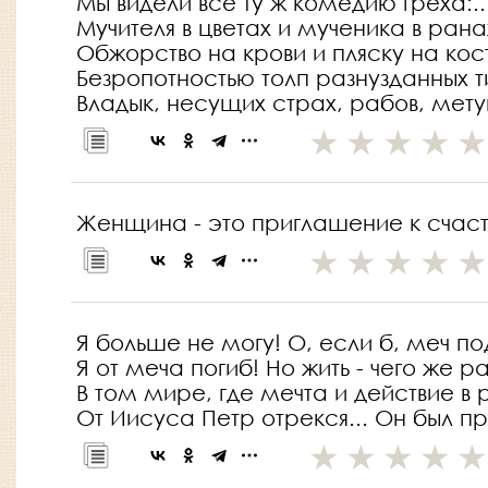
Мы видели все ту ж комедию греха:..
Мучителя в цветах и мученика в рана
Обжорство на крови и пляску на кост
Безропотностью толп разнузданных т
Владык, несущих страх, рабов, мету
Женщина - это приглашение к счаст
Я больше не могу! О, если б, меч по
Я от меча погиб! Но жить - чего же р
В том мире, где мечта и действие в 
От Иисуса Петр отрекся... Он был пр