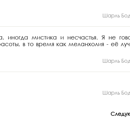
Шарль Бо
а, иногда мистика и несчастья. Я не гов
расоты, в то время как меланхолия - её лу
Шарль Бо
Шарль Бо
Следу