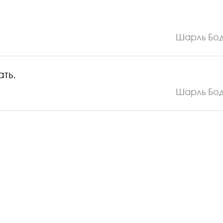
Шарль Бо
ть.
Шарль Бо