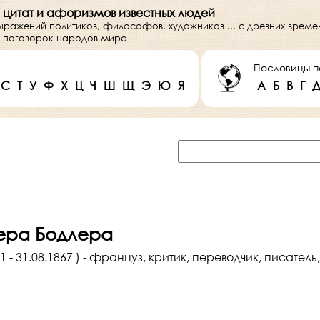
 цитат и афоризмов известных людей
выражений политиков, философов, художников ... с древних врем
 и поговорок народов мира
Пословицы п
С
Т
У
Ф
Х
Ц
Ч
Ш
Щ
Э
Ю
Я
А
Б
В
Г
ера Бодлера
 - 31.08.1867 ) - француз, критик, переводчик, писатель