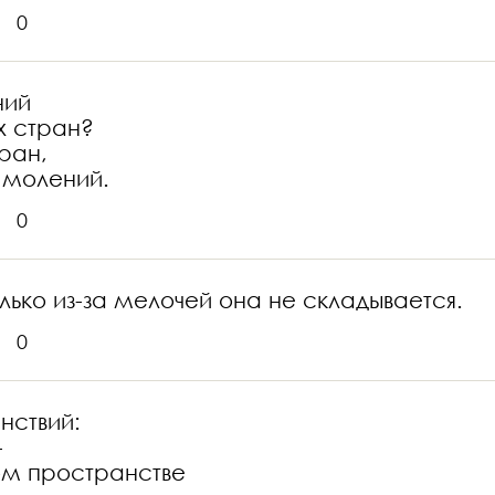
0
ний
х стран?
ран,
 молений.
0
лько из-за мелочей она не складывается.
0
нствий:
-
ном пространстве