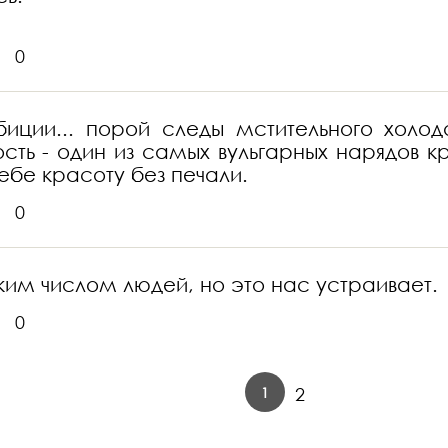
0
иции... порой следы мстительного холод
сть - один из самых вульгарных нарядов к
ебе красоту без печали.
0
ким числом людей, но это нас устраивает.
0
1
2