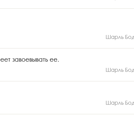
Шарль Бо
еет завоевывать ее.
Шарль Бо
Шарль Бо