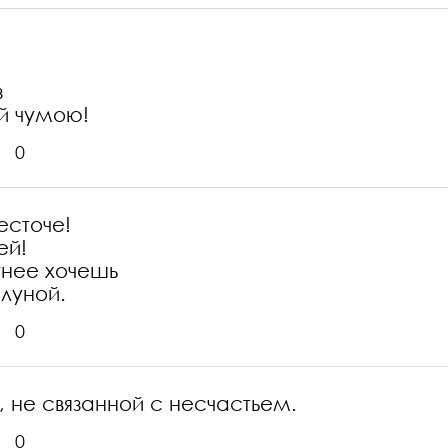
з
й чумою!
0
есточе!
ей!
тнее хочешь
 луной.
0
, не связанной с несчастьем.
0