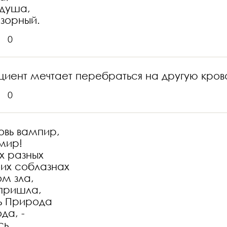
 душа,
озорный.
0
ациент мечтает перебраться на другую крова
0
овь вампир,
 мир!
ах разных
их соблазнах
м зла,
 пришла,
ь Природа
да, -
сь.