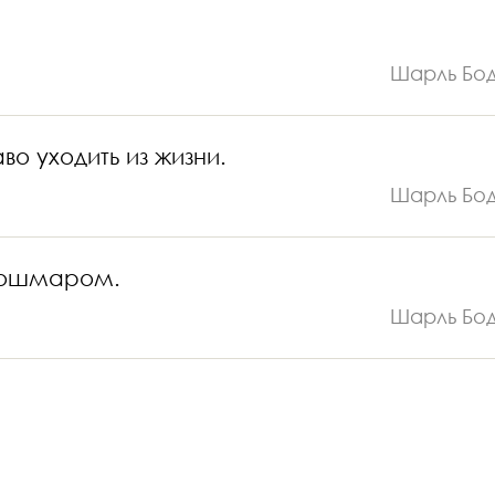
Шарль Бо
о уходить из жизни.
Шарль Бо
 кошмаром.
Шарль Бо