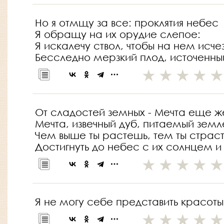
Но я отмщу за все: проклятия небес
Я обращу на их орудие слепое:
Я искалечу ствол, чтобы на нем исче
Бесследно мерзкий плод, источенны
От сладостей земных - Мечта еще ж
Мечта, извечный дуб, питаемый земл
Чем выше ты растешь, тем ты страс
Достигнуть до небес с их солнцем и
Я не могу себе представить красоты