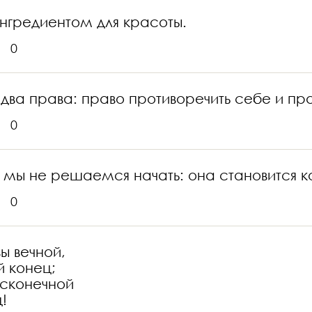
нгредиентом для красоты.
0
два права: право противоречить себе и прав
0
ю мы не решаемся начать: она становится
0
ы вечной,
й конец;
есконечной
!