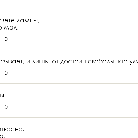
свете лампы,
о мал!
0
азывает, и лишь тот достоин свободы, кто ум
0
ы.
0
итворно;
а,