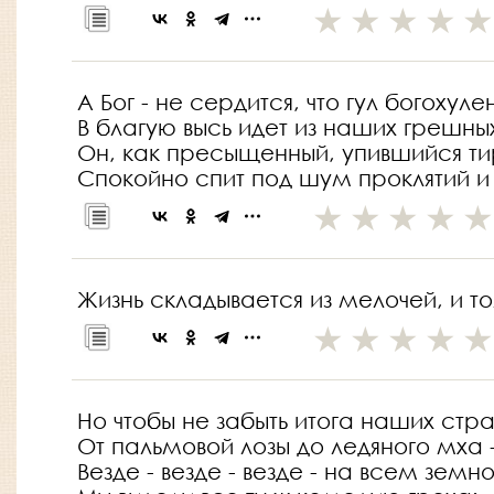
А Бог - не сердится, что гул богохуле
В благую высь идет из наших грешны
Он, как пресыщенный, упившийся ти
Спокойно спит под шум проклятий и
Жизнь складывается из мелочей, и то
Но чтобы не забыть итога наших стра
От пальмовой лозы до ледяного мха 
Везде - везде - везде - на всем зем