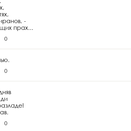
.
х,
ях,
иранов, -
щих прах...
0
ью.
0
дняв
ади
разладе!
ав.
0