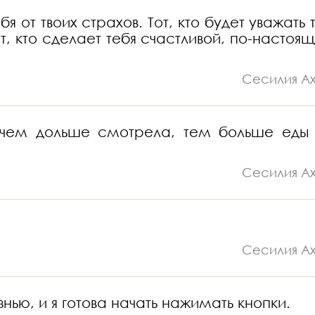
 от твоих страхов. Тот, кто будет уважать т
от, кто сделает тебя счастливой, по-настоя
Сесилия А
и чем дольше смотрела, тем больше еды
Сесилия А
Сесилия А
ью, и я готова начать нажимать кнопки.