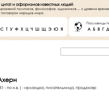
 цитат и афоризмов известных людей
выражений политиков, философов, художников ... с древних врем
 и поговорок народов мира
Пословицы п
С
Т
У
Ф
Х
Ц
Ч
Ш
Щ
Э
Ю
Я
А
Б
В
Г
Ахерн
81 - по н.в. ) - ирландка, писательница, продюсер