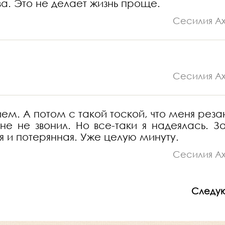
а. Это не делает жизнь проще.
Сесилия А
Сесилия А
м. А потом с такой тоской, что меня реза
е не звонил. Но все-таки я надеялась. З
 и потерянная. Уже целую минуту.
Сесилия А
Следу