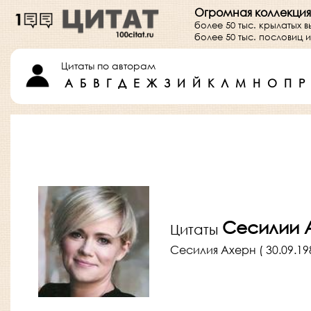
Огромная коллекция
более 50 тыс. крылатых 
более 50 тыс. пословиц
Цитаты по авторам
А
Б
В
Г
Д
Е
Ж
З
И
Й
К
Л
М
Н
О
П
Р
Сесилии 
Цитаты
Сесилия Ахерн ( 30.09.19