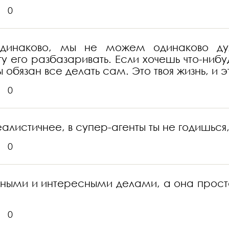
0
инаково, мы не можем одинаково дума
огу его разбазаривать. Если хочешь что-ниб
 обязан все делать сам. Это твоя жизнь, и 
0
алистичнее, в супер-агенты ты не годишься
0
жными и интересными делами, а она просто 
0