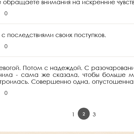
 обращаете внимания на искренние чувств
0
 с последствиями своих поступков.
0
вогой. Потом с надеждой. С разочарование
нила - сама же сказала, чтобы больше мн
строилась. Совершенно одна, опустошенная
0
2
1
3