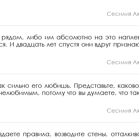
Сесилия А
вы рядом, либо им абсолютно на это наплев
ся. И двадцать лет спустя они вдруг признаю
Сесилия А
ак сильно его любишь. Представьте, каково
 нелюбимым, потому что вы думаете, что так
Сесилия А
даете правила, возводите стены, отталкив