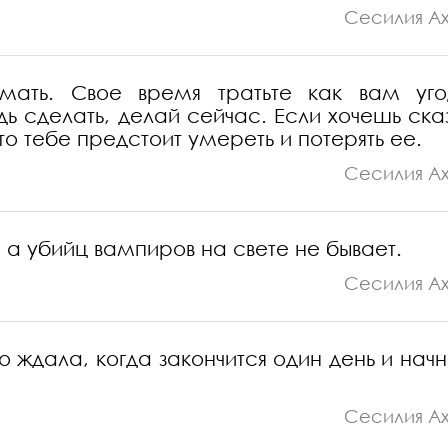
Сесилия А
ть. Свое время тратьте как вам уго
удь сделать, делай сейчас. Если хочешь сказ
это тебе предстоит умереть и потерять ее.
Сесилия А
, а убийц вампиров на свете не бывает.
Сесилия А
ждала, когда закончится один день и начн
Сесилия А