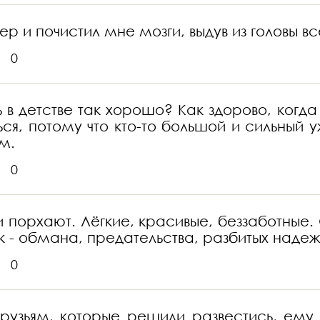
тер и почистил мне мозги, выдув из головы 
0
в детстве так хорошо? Как здорово, когда н
ься, потому что кто-то большой и сильный 
м.
0
и порхают. Лёгкие, красивые, беззаботные.
век - обмана, предательства, разбитых надеж
0
друзьям, которые решили развестись, ему