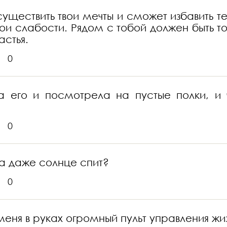
уществить твои мечты и сможет избавить тебя
вои слабости. Рядом с тобой должен быть т
астья.
0
ла его и посмотрела на пустые полки, 
0
да даже солнце спит?
0
ня в руках огромный пульт управления жизн