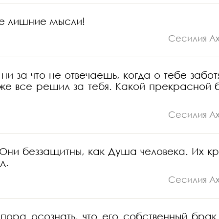
все лишние мысли!
Сесилия А
и за что не отвечаешь, когда о тебе заботя
уже все решил за тебя. Какой прекрасной 
Сесилия А
 Они беззащитны, как Душа человека. Их кр
д.
Сесилия А
 пора осознать, что его собственный брак