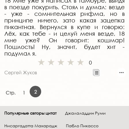
18 мне уже я написал в тамбуре, выйдя
в поезде покурить. Стоял и думал: везде
- уже - сомнительная рифма, но в
принципе ничего, зато какая зацепка
пикантная. Вернулся в купе и говорю:
Лёх, как тебе - и целуй меня везде, 18
мне уже? Он говорит: кошмар!
Пошлость! Ну, значит, будет хит -
подумал я.
0
Сергей Жуков
2
Стр.
1
Популярные авторы цитат
Джалаладдин Руми
Нисаргадатта Махарадж
Пабло Пикассо