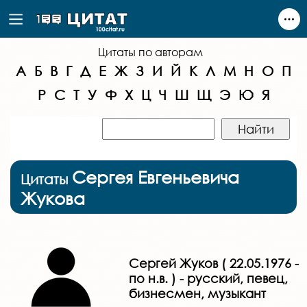
Цитаты по авторам
А
Б
В
Г
Д
Е
Ж
З
И
Й
К
Л
М
Н
О
П
Р
С
Т
У
Ф
Х
Ц
Ч
Ш
Щ
Э
Ю
Я
Сергея Евгеньевича
Цитаты
Жукова
Сергей Жуков ( 22.05.1976 -
по н.в. ) - русский, певец,
бизнесмен, музыкант