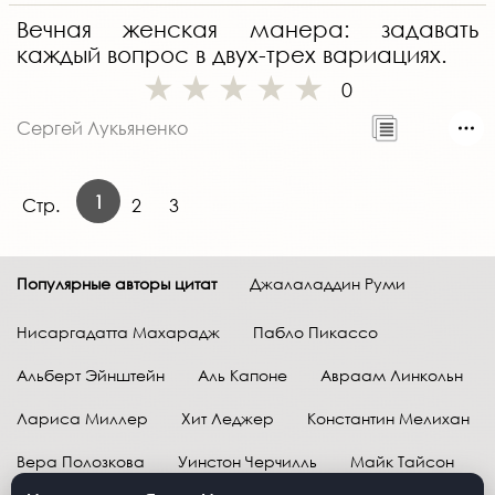
Вечная женская манера: задавать
каждый вопрос в двух-трех вариациях.
0
Сергей Лукьяненко
1
Стр.
2
3
Популярные авторы цитат
Джалаладдин Руми
Нисаргадатта Махарадж
Пабло Пикассо
Альберт Эйнштейн
Аль Капоне
Авраам Линкольн
Лариса Миллер
Хит Леджер
Константин Мелихан
Вера Полозкова
Уинстон Черчилль
Майк Тайсон