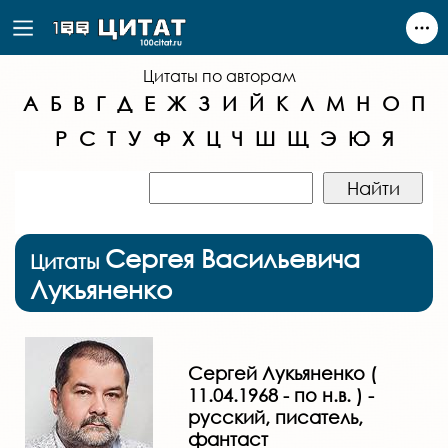
Цитаты по авторам
А
Б
В
Г
Д
Е
Ж
З
И
Й
К
Л
М
Н
О
П
Р
С
Т
У
Ф
Х
Ц
Ч
Ш
Щ
Э
Ю
Я
Сергея Васильевича
Цитаты
Лукьяненко
Сергей Лукьяненко (
11.04.1968 - по н.в. ) -
русский, писатель,
фантаст