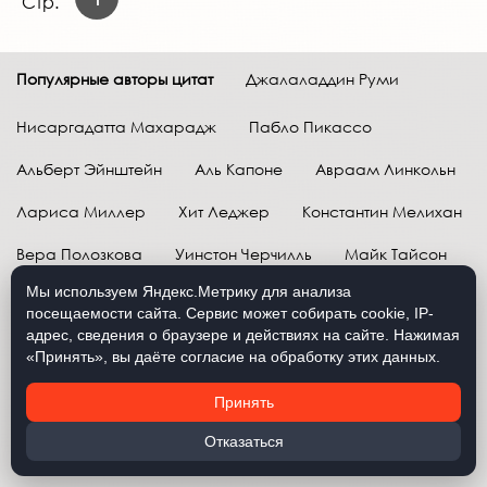
Стр.
Популярные авторы цитат
Джалаладдин Руми
Нисаргадатта Махарадж
Пабло Пикассо
Альберт Эйнштейн
Аль Капоне
Авраам Линкольн
Лариса Миллер
Хит Леджер
Константин Мелихан
Вера Полозкова
Уинстон Черчилль
Майк Тайсон
Мы используем Яндекс.Метрику для анализа
Марк Твен
Расул Гамзатов
Грег Плитт
посещаемости сайта. Сервис может собирать cookie, IP-
адрес, сведения о браузере и действиях на сайте. Нажимая
Далай-лама XIV
Уоррен Баффетт
«Принять», вы даёте согласие на обработку этих данных.
Давид Самойлов
Антон Чехов
Жан-Поль Сартр
Принять
Брюс Ли
Бенджамин Франклин
Лев Н. Толстой
Отказаться
Рене Декарт
Александр Македонский