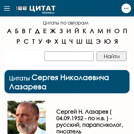
Цитаты по авторам
А
Б
В
Г
Д
Е
Ж
З
И
Й
К
Л
М
Н
О
П
Р
С
Т
У
Ф
Х
Ц
Ч
Ш
Щ
Э
Ю
Я
Сергея Николаевича
Цитаты
Лазарева
Сергей Н. Лазарев (
04.09.1952 - по н.в. ) -
русский, парапсихолог,
писатель