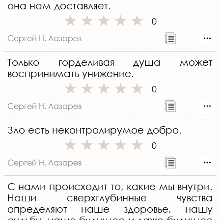
она нам доставляет.
0
Сергей Н. Лазарев
Только горделивая душа может
воспринимать унижение.
0
Сергей Н. Лазарев
Зло есть неконтролирумое добро.
0
Сергей Н. Лазарев
С нами происходит то, какие мы внутри.
Наши сверхглубинные чувства
определяют наше здоровье, нашу