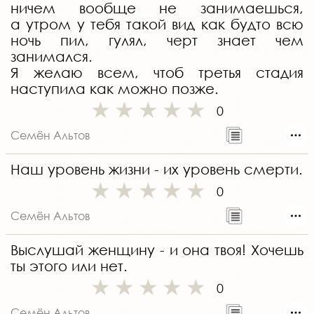
ничем вообще не занимаешься,
а утром у тебя такой вид как будто всю
ночь пил, гулял, черт знает чем
занимался.
Я желаю всем, чтоб третья стадия
наступила как можно позже.
0
Семён Альтов
Наш уровень жизни - их уровень смерти.
0
Семён Альтов
Выслушай женщину - и она твоя! Хочешь
ты этого или нет.
0
Семён Альтов