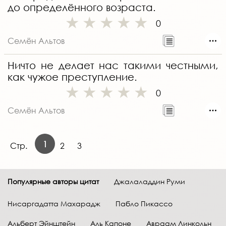
до определённого возраста.
0
Семён Альтов
Ничто не делает нас такими честными,
как чужое преступление.
0
Семён Альтов
1
Стр.
2
3
Популярные авторы цитат
Джалаладдин Руми
Нисаргадатта Махарадж
Пабло Пикассо
Альберт Эйнштейн
Аль Капоне
Авраам Линкольн