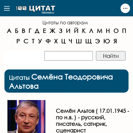
Цитаты по авторам
А
Б
В
Г
Д
Е
Ж
З
И
Й
К
Л
М
Н
О
П
Р
С
Т
У
Ф
Х
Ц
Ч
Ш
Щ
Э
Ю
Я
Семёна Теодоровича
Цитаты
Альтова
Семён Альтов ( 17.01.1945 -
по н.в. ) - русский,
писатель, сатирик,
сценарист