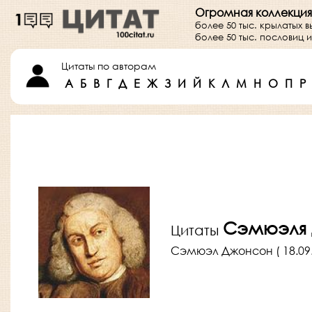
Огромная коллекция
более 50 тыс. крылатых 
более 50 тыс. пословиц
Цитаты по авторам
А
Б
В
Г
Д
Е
Ж
З
И
Й
К
Л
М
Н
О
П
Р
Сэмюэля
Цитаты
Сэмюэл Джонсон ( 18.09.1