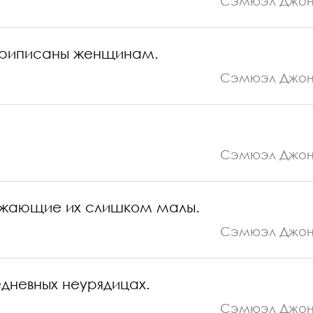
Сэмюэл Джо
и приписаны женщинам.
Сэмюэл Джо
Сэмюэл Джо
ружающие их слишком малы.
Сэмюэл Джо
едневных неурядицах.
Сэмюэл Джо