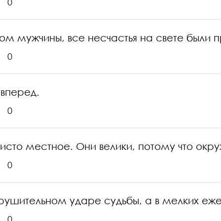
0
зом мужчины, все несчастья на свете был
0
 вперед.
0
чисто местное. Они велики, потому что ок
0
крушительном ударе судьбы, а в мелких еж
0