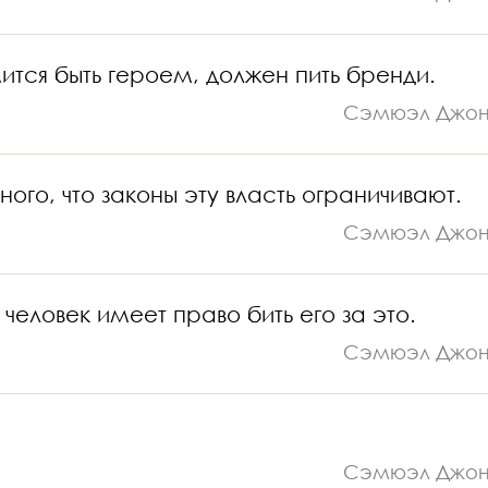
мится быть героем, должен пить бренди.
Сэмюэл Джо
го, что законы эту власть ограничивают.
Сэмюэл Джо
человек имеет право бить его за это.
Сэмюэл Джо
Сэмюэл Джо