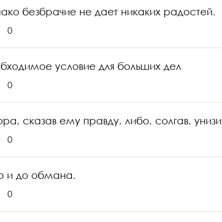
нако безбрачие не дает никаких радостей.
0
обходимое условие для больших дел
0
ра, сказав ему правду, либо, солгав, унизи
0
о и до обмана.
0