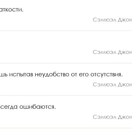
аткости.
Сэмюэл Джо
Сэмюэл Джо
шь испытав неудобство от его отсутствия.
Сэмюэл Джо
всегда ошибаются.
Сэмюэл Джо