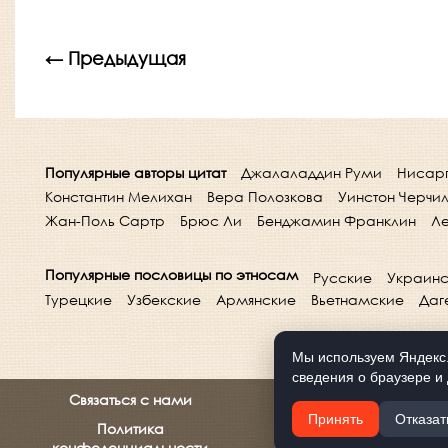
← Предыдущая
Популярные авторы цитат
Джалаладдин Руми
Нисар
Константин Мелихан
Вера Полозкова
Уинстон Черчи
Жан-Поль Сартр
Брюс Ли
Бенджамин Франклин
Ле
Популярные пословицы по этносам
Русские
Украинс
Турецкие
Узбекские
Армянские
Вьетнамские
Даг
Мы используем Яндекс.
сведения о браузере и 
Связаться с нами
Принять
Отказат
Политика
конфеденциальности