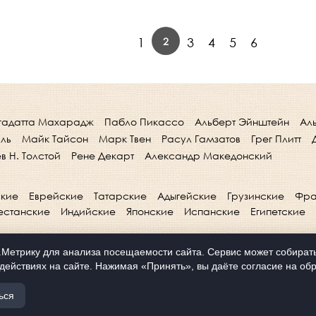
2
1
3
4
5
6
гадатта Махарадж
Пабло Пикассо
Альберт Эйнштейн
Ал
лль
Майк Тайсон
Марк Твен
Расул Гамзатов
Грег Плитт
в Н. Толстой
Рене Декарт
Александр Македонский
кие
Еврейские
Татарские
Адыгейские
Грузинские
Фра
естанские
Индийские
Японские
Испанские
Египетские
Метрику для анализа посещаемости сайта. Сервис может собирать 
действиях на сайте. Нажимая «Принять», вы даёте согласие на обр
ься