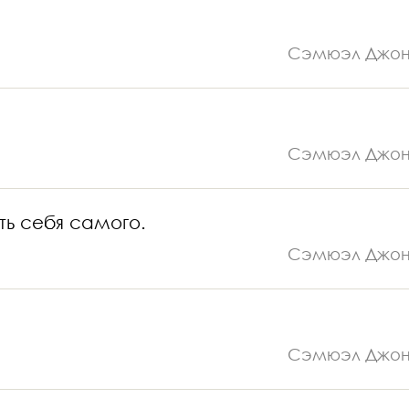
Сэмюэл Джо
Сэмюэл Джо
ть себя самого.
Сэмюэл Джо
Сэмюэл Джо