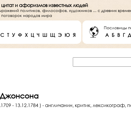
 цитат и афоризмов известных людей
выражений политиков, философов, художников ... с древних врем
 и поговорок народов мира
Пословицы п
С
Т
У
Ф
Х
Ц
Ч
Ш
Щ
Э
Ю
Я
А
Б
В
Г
 Джонсона
709 - 13.12.1784 ) - англичанин, критик, лексикограф, п