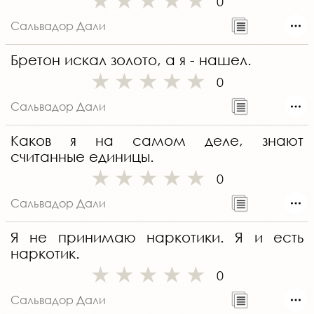
0
Сальвадор Дали
Бретон искал золото, а я - нашел.
0
Сальвадор Дали
Каков я на самом деле, знают
считанные единицы.
0
Сальвадор Дали
Я не принимаю наркотики. Я и есть
наркотик.
0
Сальвадор Дали