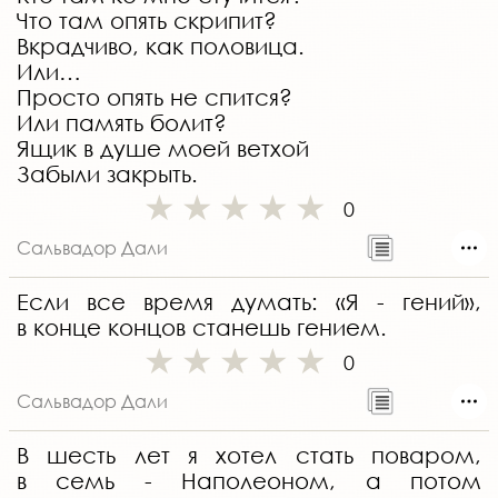
Что там опять скрипит?
Вкрадчиво, как половица.
Или…
Просто опять не спится?
Или память болит?
Ящик в душе моей ветхой
Забыли закрыть.
0
Сальвадор Дали
Если все время думать: «Я - гений»,
в конце концов станешь гением.
0
Сальвадор Дали
В шесть лет я хотел стать поваром,
в семь - Наполеоном, а потом