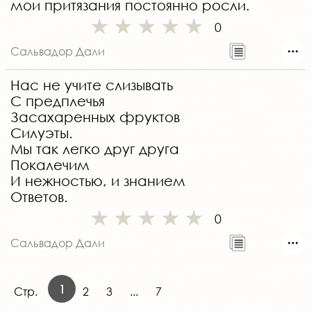
мои притязания постоянно росли.
0
Сальвадор Дали
Нас не учите слизывать
С предплечья
Засахаренных фруктов
Силуэты.
Мы так легко друг друга
Покалечим
И нежностью, и знанием
Ответов.
0
Сальвадор Дали
1
Стр.
2
3
...
7