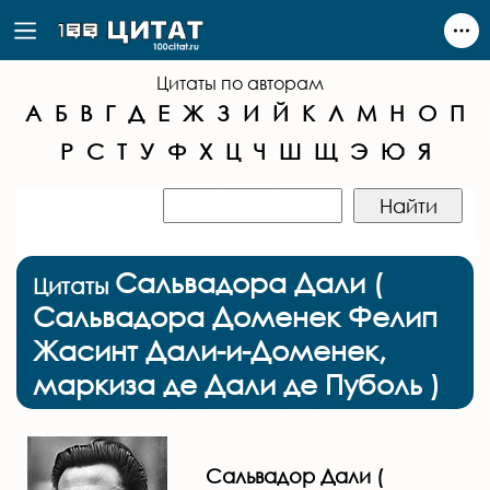
Цитаты по авторам
А
Б
В
Г
Д
Е
Ж
З
И
Й
К
Л
М
Н
О
П
Р
С
Т
У
Ф
Х
Ц
Ч
Ш
Щ
Э
Ю
Я
Сальвадора Дали (
Цитаты
Сальвадора Доменек Фелип
Жасинт Дали-и-Доменек,
маркиза де Дали де Пуболь )
Сальвадор Дали (