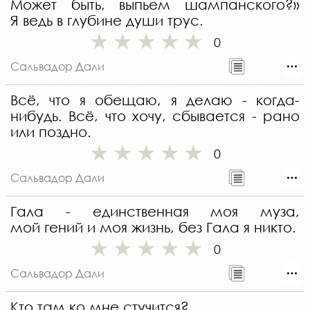
Может быть, выпьем шампанского?»
Я ведь в глубине души трус.
0
Сальвадор Дали
Всё, что я обещаю, я делаю - когда-
нибудь. Всё, что хочу, сбывается - рано
или поздно.
0
Сальвадор Дали
Гала - единственная моя муза,
мой гений и моя жизнь, без Гала я никто.
0
Сальвадор Дали
Кто там ко мне стучится?