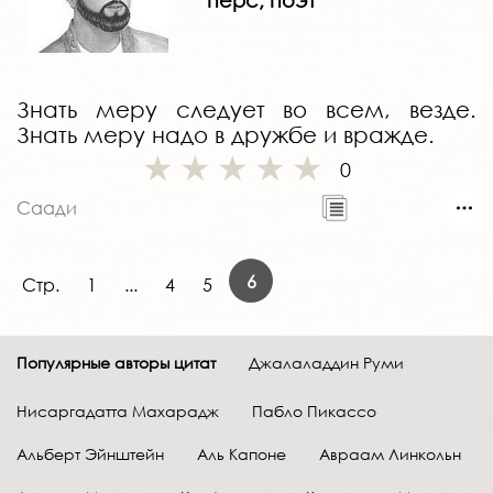
перс, поэт
Знать меру следует во всем, везде.
Знать меру надо в дружбе и вражде.
0
Саади
6
Стр.
1
...
4
5
Популярные авторы цитат
Джалаладдин Руми
Нисаргадатта Махарадж
Пабло Пикассо
Альберт Эйнштейн
Аль Капоне
Авраам Линкольн