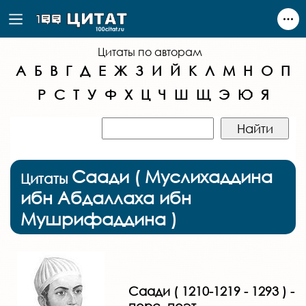
Цитаты по авторам
А
Б
В
Г
Д
Е
Ж
З
И
Й
К
Л
М
Н
О
П
Р
С
Т
У
Ф
Х
Ц
Ч
Ш
Щ
Э
Ю
Я
Саади ( Муслихаддина
Цитаты
ибн Абдаллаха ибн
Мушрифаддина )
Саади ( 1210-1219 - 1293 ) -