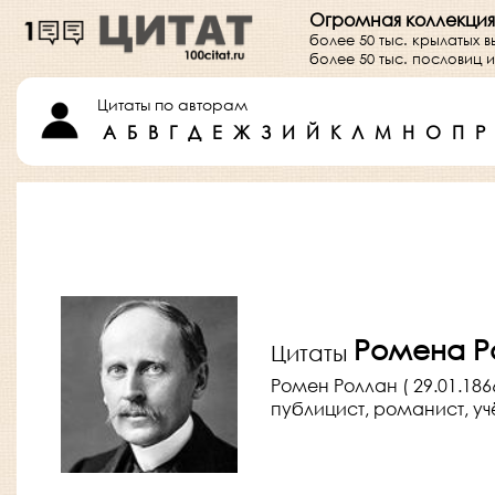
Огромная коллекция
более 50 тыс. крылатых 
более 50 тыс. пословиц
Цитаты по авторам
А
Б
В
Г
Д
Е
Ж
З
И
Й
К
Л
М
Н
О
П
Р
Ромена Р
Цитаты
Ромен Роллан ( 29.01.186
публицист, романист, у