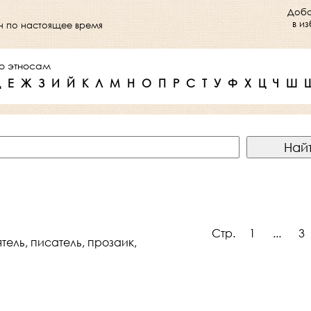
Доба
в и
ен по настоящее время
о этносам
Д
Е
Ж
З
И
Й
К
Л
М
Н
О
П
Р
С
Т
У
Ф
Х
Ц
Ч
Ш
Стр.
1
...
3
тель, писатель, прозаик,