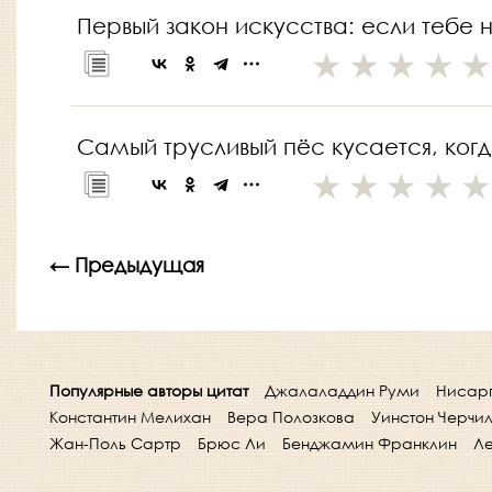
Первый закон искусства: если тебе н
Самый трусливый пёс кусается, когда
← Предыдущая
Популярные авторы цитат
Джалаладдин Руми
Нисар
Константин Мелихан
Вера Полозкова
Уинстон Черчи
Жан-Поль Сартр
Брюс Ли
Бенджамин Франклин
Ле