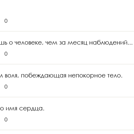
0
ь о человеке, чем за месяц наблюдений...
0
ем воля, побеждающая непокорное тело.
0
во имя сердца.
0