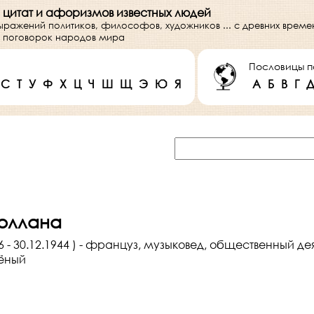
 цитат и афоризмов известных людей
выражений политиков, философов, художников ... с древних врем
 и поговорок народов мира
Пословицы п
С
Т
У
Ф
Х
Ц
Ч
Ш
Щ
Э
Ю
Я
А
Б
В
Г
оллана
6 - 30.12.1944 ) - француз, музыковед, общественный дея
чёный