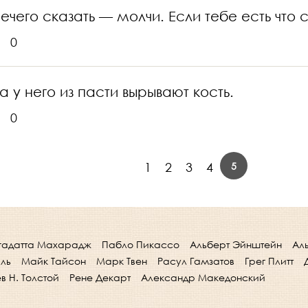
ечего сказать — молчи. Если тебе есть что с
0
 у него из пасти вырывают кость.
0
5
1
2
3
4
гадатта Махарадж
Пабло Пикассо
Альберт Эйнштейн
Ал
лль
Майк Тайсон
Марк Твен
Расул Гамзатов
Грег Плитт
в Н. Толстой
Рене Декарт
Александр Македонский