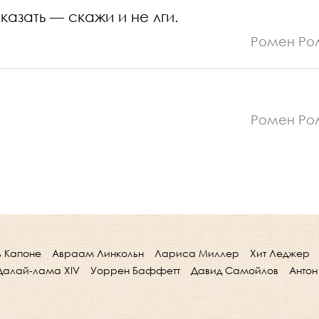
казать — скажи и не лги.
Ромен Ро
Ромен Ро
ь Капоне
Авраам Линкольн
Лариса Миллер
Хит Леджер
Далай-лама XIV
Уоррен Баффетт
Давид Самойлов
Антон