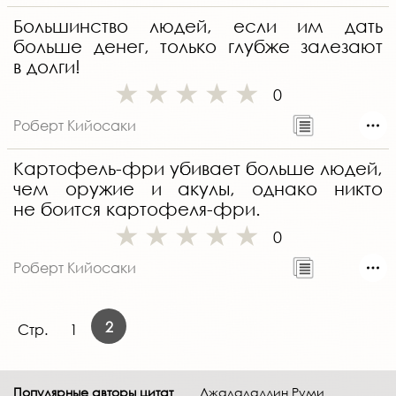
Большинство людей, если им дать
больше денег, только глубже залезают
в долги!
0
Роберт Кийосаки
Картофель-фри убивает больше людей,
чем оружие и акулы, однако никто
не боится картофеля-фри.
0
Роберт Кийосаки
2
Стр.
1
Популярные авторы цитат
Джалаладдин Руми