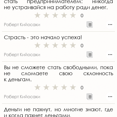
стать предпринимателем: никогда
не устраивайся на работу ради денег.
0
Роберт Кийосаки
Страсть - это начало успеха!
0
Роберт Кийосаки
Вы не сможете стать свободными, пока
не сломаете свою склонность
к деньгам.
0
Роберт Кийосаки
Деньги не пахнут, но многие знают, где
и когда пахнет деньгами.