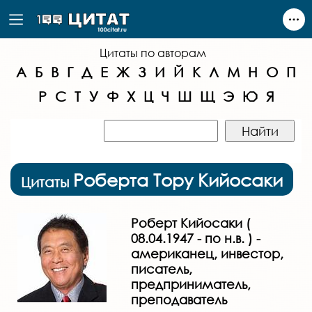
Цитаты по авторам
А
Б
В
Г
Д
Е
Ж
З
И
Й
К
Л
М
Н
О
П
Р
С
Т
У
Ф
Х
Ц
Ч
Ш
Щ
Э
Ю
Я
Роберта Тору Кийосаки
Цитаты
Роберт Кийосаки (
08.04.1947 - по н.в. ) -
американец, инвестор,
писатель,
предприниматель,
преподаватель