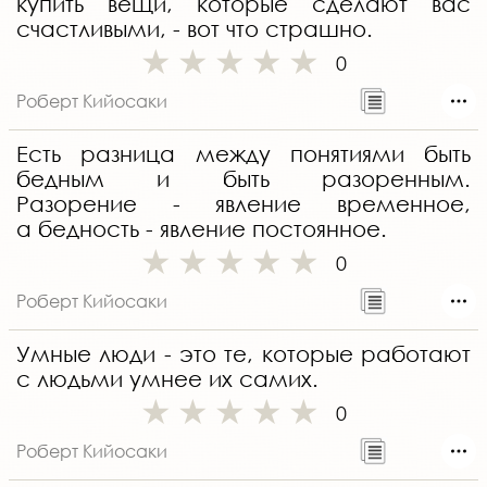
купить вещи, которые сделают вас
счастливыми, - вот что страшно.
0
Роберт Кийосаки
Есть разница между понятиями быть
бедным и быть разоренным.
Разорение - явление временное,
а бедность - явление постоянное.
0
Роберт Кийосаки
Умные люди - это те, которые работают
с людьми умнее их самих.
0
Роберт Кийосаки