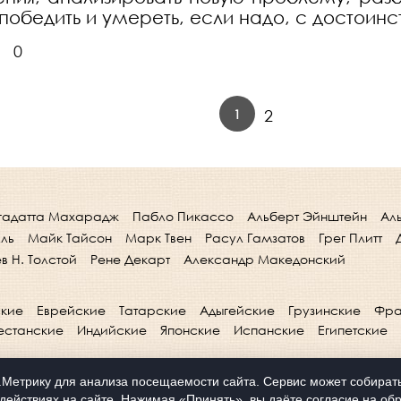
 победить и умереть, если надо, с достоин
0
1
2
гадатта Махарадж
Пабло Пикассо
Альберт Эйнштейн
Ал
лль
Майк Тайсон
Марк Твен
Расул Гамзатов
Грег Плитт
в Н. Толстой
Рене Декарт
Александр Македонский
кие
Еврейские
Татарские
Адыгейские
Грузинские
Фра
естанские
Индийские
Японские
Испанские
Египетские
Метрику для анализа посещаемости сайта. Сервис может собирать 
действиях на сайте. Нажимая «Принять», вы даёте согласие на обр