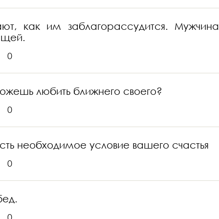
ют, как им заблагорассудится. Мужчина
ещей.
0
можешь любить ближнего своего?
0
 есть необходимое условие вашего счастья
0
бед.
0