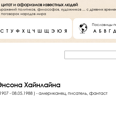
 цитат и афоризмов известных людей
выражений политиков, философов, художников ... с древних врем
 и поговорок народов мира
Пословицы п
С
Т
У
Ф
Х
Ц
Ч
Ш
Щ
Э
Ю
Я
А
Б
В
Г
Энсона Хайнлайна
1907 - 08.05.1988 ) - американец, писатель, фантаст