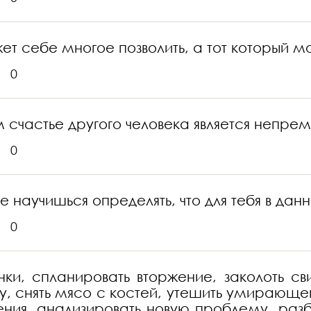
ет себе многое позволить, а тот который мо
0
м счастье другого человека является непр
0
не научишься определять, что для тебя в д
0
ки, спланировать вторжение, заколоть св
ну, снять мясо с костей, утешить умирающег
ения, анализировать новую проблему, раз