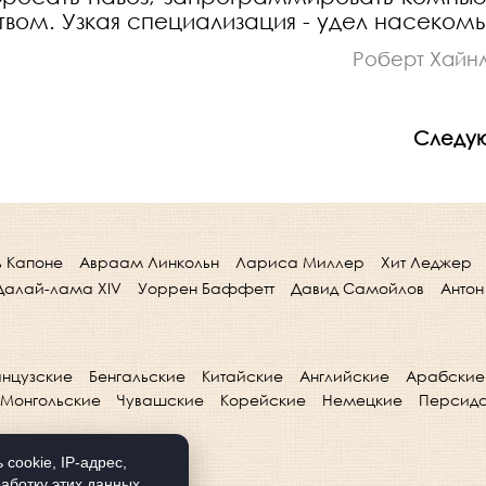
ством. Узкая специализация - удел насекомы
Роберт Хайн
Следу
ь Капоне
Авраам Линкольн
Лариса Миллер
Хит Леджер
Далай-лама XIV
Уоррен Баффетт
Давид Самойлов
Антон
нцузские
Бенгальские
Китайские
Английские
Арабские
Монгольские
Чувашские
Корейские
Немецкие
Персид
cookie, IP-адрес,
аботку этих данных.