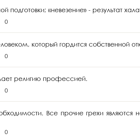
й подготовки; «невезение» - результат хала
0
еловеком, который гордится собственной от
0
елает религию профессией.
0
еобходимости. Все прочие грехи являются
0