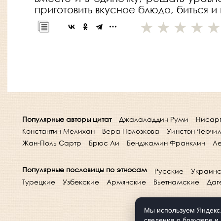
приготовить вкусное блюдо, биться и
Популярные авторы цитат
Джалаладдин Руми
Нисар
Константин Мелихан
Вера Полозкова
Уинстон Черчи
Жан-Поль Сартр
Брюс Ли
Бенджамин Франклин
Ле
Популярные пословицы по этносам
Русские
Украинс
Турецкие
Узбекские
Армянские
Вьетнамские
Даг
Мы используем Яндекс.
сведения о браузере и 