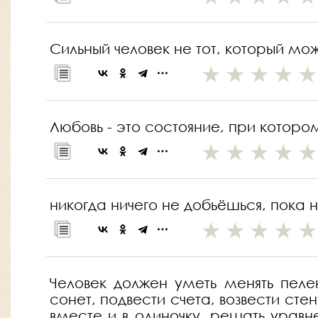
Сильный человек не тот, который мож
Любовь - это состояние, при которо
никогда ничего не добьёшься, пока 
Человек должен уметь менять пелен
сонет, подвести счета, возвести сте
вместе и в одиночку, решать уравн