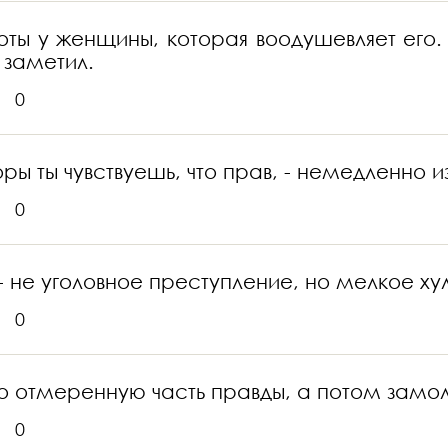
ы у женщины, которая воодушевляет его. 
 заметил.
0
ы ты чувствуешь, что прав, - немедленно и
0
- не уголовное преступление, но мелкое ху
0
но отмеренную часть правды, а потом замол
0