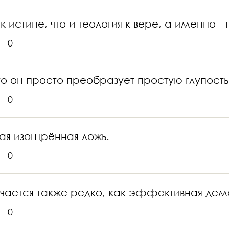
истине, что и теология к вере, а именно - 
0
то он просто преобразует простую глупос
0
мая изощрённая ложь.
0
чается также редко, как эффективная дем
0