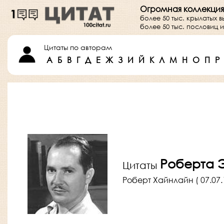
Огромная коллекция
более 50 тыс. крылатых 
более 50 тыс. пословиц
Цитаты по авторам
А
Б
В
Г
Д
Е
Ж
З
И
Й
К
Л
М
Н
О
П
Р
Роберта 
Цитаты
Роберт Хайнлайн ( 07.07.