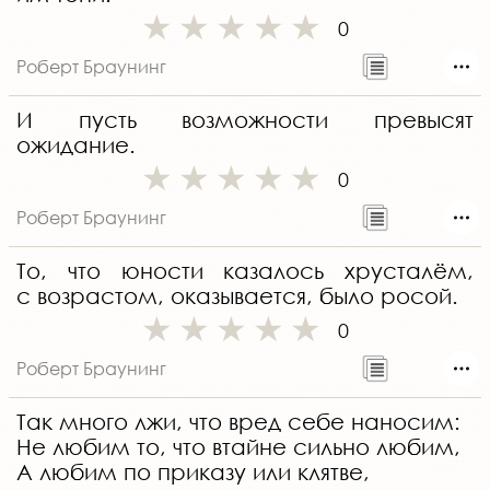
0
Роберт Браунинг
И пусть возможности превысят
ожидание.
0
Роберт Браунинг
То, что юности казалось хрусталём,
с возрастом, оказывается, было росой.
0
Роберт Браунинг
Так много лжи, что вред себе наносим:
Не любим то, что втайне сильно любим,
А любим по приказу или клятве,