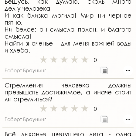
Бешусь, как думаю, сколь много
дел у человека
И как близка могила! Мир ни черное
пятно,
Ни белое; он смысла полон, и благого
смысла!
Найти значенье - для меня важней воды
и хлеба.
0
Роберт Браунинг
Стремления человека должны
превышать достижимое, а иначе стоит
ли стремиться?
0
Роберт Браунинг
Всё дыханье цветущего лета - одна