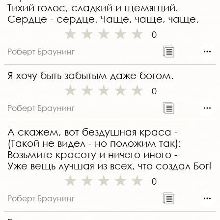
Тихий голос, сладкий и щемящий.
Сердце - сердце. Чаще, чаще, чаще.
0
Роберт Браунинг
Я хочу быть забытым даже богом.
0
Роберт Браунинг
А скажем, вот бездушная краса -
(Такой не видел - но положим так):
Возьмите красоту и ничего иного -
Уже вещь лучшая из всех, что создал Бог!
0
Роберт Браунинг