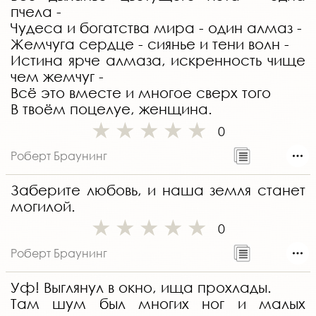
пчела -
Чудеса и богатства мира - один алмаз -
Жемчуга сердце - сиянье и тени волн -
Истина ярче алмаза, искренность чище
чем жемчуг -
Всё это вместе и многое сверх того
В твоём поцелуе, женщина.
0
Роберт Браунинг
Заберите любовь, и наша земля станет
могилой.
0
Роберт Браунинг
Уф! Выглянул в окно, ища прохлады.
Там шум был многих ног и малых