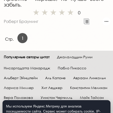
забыть.
0
Роберт Браунинг
1
Стр.
Популярные авторы цитат
Джалаладдин Руми
Нисаргадатта Махарадж
Пабло Пикассо
Альберт Эйнштейн
Аль Капоне
Авраам Линкольн
Лариса Миллер
Хит Леджер
Константин Мелихан
Вера Полозкова
Уинстон Черчилль
Майк Тайсон
Мы используем Яндекс.Метрику для анализа
Марк Твен
Расул Гамзатов
Грег Плитт
посещаемости сайта. Сервис может собирать cookie, IP-