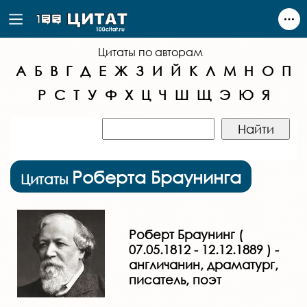
Цитаты по авторам
А
Б
В
Г
Д
Е
Ж
З
И
Й
К
Л
М
Н
О
П
Р
С
Т
У
Ф
Х
Ц
Ч
Ш
Щ
Э
Ю
Я
Роберта Браунинга
Цитаты
Роберт Браунинг (
07.05.1812 - 12.12.1889 ) -
англичанин, драматург,
писатель, поэт