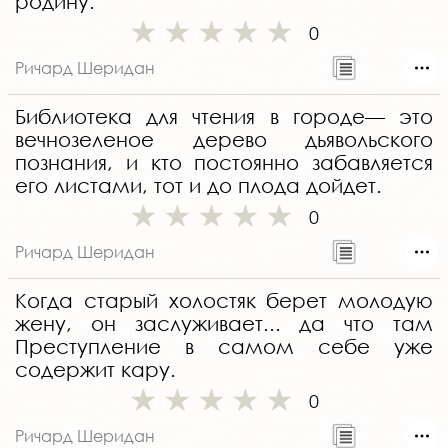
родину.
0
Ричард Шеридан
Библиотека для чтения в городе— это
вечнозеленое дерево дьявольского
познания, и кто постоянно забавляется
его листами, тот и до плода дойдет.
0
Ричард Шеридан
Когда старый холостяк берет молодую
жену, он заслуживает... да что там
Преступление в самом себе уже
содержит кару.
0
Ричард Шеридан