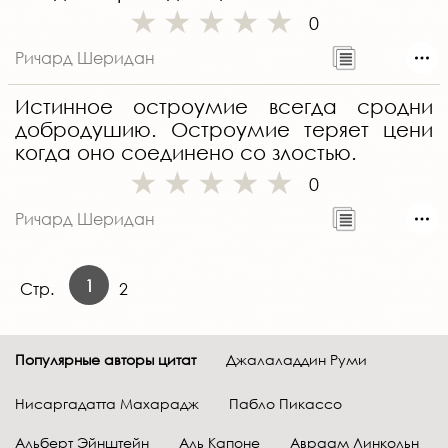
0
Ричард Шеридан
Истинное остроумие всегда сродни
добродушию. Остроумие теряет цени
когда оно соединено со злостью.
0
Ричард Шеридан
1
Стр.
2
Популярные авторы цитат
Джалаладдин Руми
Нисаргадатта Махарадж
Пабло Пикассо
Альберт Эйнштейн
Аль Капоне
Авраам Линкольн