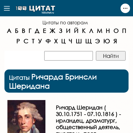
Цитаты по авторам
А
Б
В
Г
Д
Е
Ж
З
И
Й
К
Л
М
Н
О
П
Р
С
Т
У
Ф
Х
Ц
Ч
Ш
Щ
Э
Ю
Я
Ричарда Бринсли
Цитаты
Шеридана
Ричард Шеридан (
30.10.1751 - 07.10.1816 ) -
ирландец, драматург,
общественный деятель,