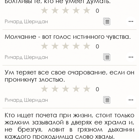
Болтливы те, кто не умеет думать.
0
Ричард Шеридан
Молчание - вот голос истинного чувства.
0
Ричард Шеридан
Ум теряет все свое очарование, если он
проникнут злостью.
0
Ричард Шеридан
Кто ищет почета при жизни, стоит только
жалким зазывалой в дверях ее храма и,
не брезгуя, ловит в грязном дыхании
каждого проходимца слово хвалы.