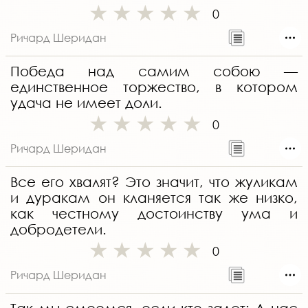
0
Ричард Шеридан
Победа над самим собою —
единственное торжество, в котором
удача не имеет доли.
0
Ричард Шеридан
Все его хвалят? Это значит, что жуликам
и дуракам он кланяется так же низко,
как честному достоинству ума и
добродетели.
0
Ричард Шеридан