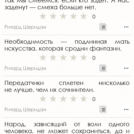
Так мы смеемся, если кто задет; А нас
заденут — смеха больше нет.
0
Ричард Шеридан
Необходимость — подлинная мать
искусства, которая сродни фантазии.
0
Ричард Шеридан
Передатчики сплетен нисколько
не лучше, чем их сочинители.
0
Ричард Шеридан
Народ, зависящий от воли одного
человека, не может сохраниться, да и