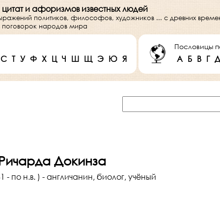
 цитат и афоризмов известных людей
выражений политиков, философов, художников ... с древних врем
 и поговорок народов мира
Пословицы п
С
Т
У
Ф
Х
Ц
Ч
Ш
Щ
Э
Ю
Я
А
Б
В
Г
 Ричарда Докинза
 - по н.в. ) - англичанин, биолог, учёный