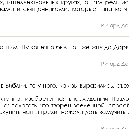
х, интеллектуальных кругах, а там религио
ами и священниками, которые типа во чт
Ричард До
ющим. Ну конечно был - он же жил до Дарв
Ричард До
 Библии, то у него, как вы выразились, съе
ктрина, изобретенная впоследствии Павло
о: полагать, что творец вселенной, спосо
упить наши грехи, нежели дать замучить 
Ричард До