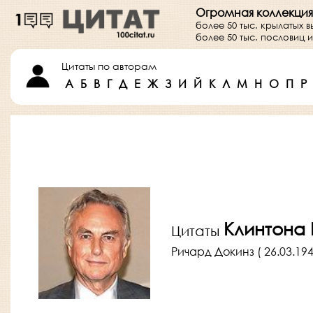
Огромная коллекция
более 50 тыс. крылатых 
более 50 тыс. пословиц
Цитаты по авторам
А
Б
В
Г
Д
Е
Ж
З
И
Й
К
Л
М
Н
О
П
Р
Клинтона
Цитаты
Ричард Докинз ( 26.03.1941