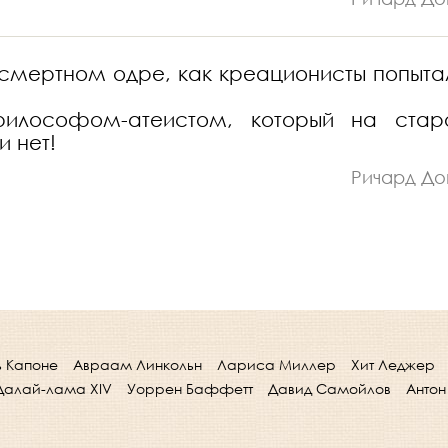
на смертном одре, как креационисты попыта
лософом-атеистом, который на стар
и нет!
Ричард До
ь Капоне
Авраам Линкольн
Лариса Миллер
Хит Леджер
Далай-лама XIV
Уоррен Баффетт
Давид Самойлов
Антон