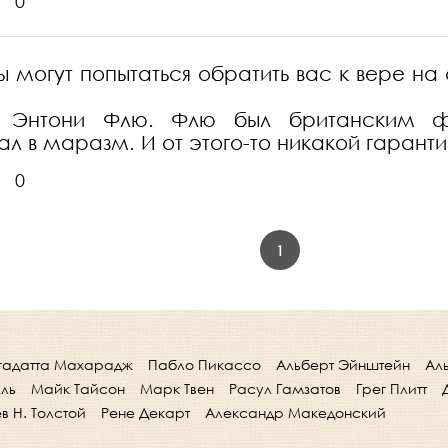
0
ты могут попытаться обратить вас к вере 
 Энтони Флю. Флю был британским фи
л в маразм. И от этого-то никакой гаранти
0
1
гадатта Махарадж
Пабло Пикассо
Альберт Эйнштейн
Ал
лль
Майк Тайсон
Марк Твен
Расул Гамзатов
Грег Плитт
в Н. Толстой
Рене Декарт
Александр Македонский