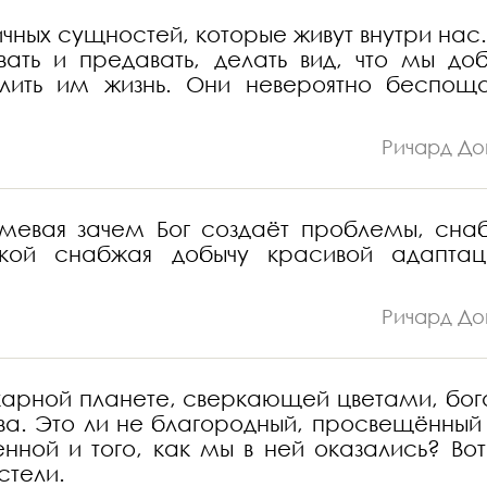
ичных сущностей, которые живут внутри нас.
ать и предавать, делать вид, что мы до
длить им жизнь. Они невероятно беспощ
Ричард До
умевая зачем Бог создаёт проблемы, сна
кой снабжая добычу красивой адаптац
Ричард До
икарной планете, сверкающей цветами, бог
ва. Это ли не благородный, просвещённый 
ной и того, как мы в ней оказались? Вот
стели.