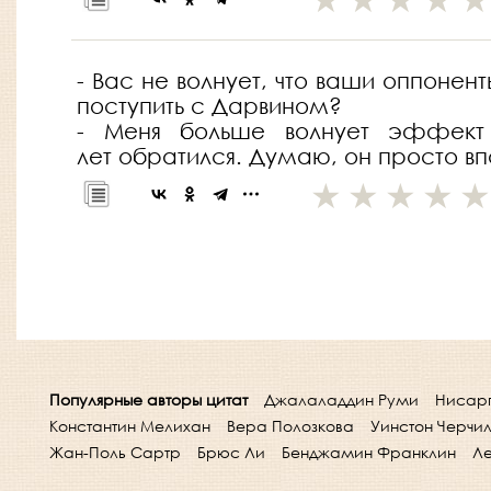
- Вас не волнует, что ваши оппонен
поступить с Дарвином?
- Меня больше волнует эффект
лет обратился. Думаю, он просто впа
Популярные авторы цитат
Джалаладдин Руми
Нисар
Константин Мелихан
Вера Полозкова
Уинстон Черчи
Жан-Поль Сартр
Брюс Ли
Бенджамин Франклин
Ле