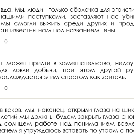
да. Мы, люди - только оболочка для эгоист
нашими поступками, заставляют нас убив
ы мы смогли выжить среди других и про
сти известны нам под названием гены.
0
нт может придти в замешательство, недо
для ловли добычи, при этом другой ру
аслаждается этим спортом как зритель.
0
в веков, мы, наконец, открыли глаза на ш
тилетий мы должны будем закрыть глаза сно
д солнцем работе над пониманием вселен
зачем я утруждаюсь вставать по утрам с по