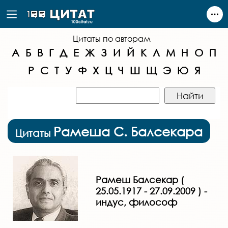
Цитаты по авторам
А
Б
В
Г
Д
Е
Ж
З
И
Й
К
Л
М
Н
О
П
Р
С
Т
У
Ф
Х
Ц
Ч
Ш
Щ
Э
Ю
Я
Рамеша С. Балсекара
Цитаты
Рамеш Балсекар (
25.05.1917 - 27.09.2009 ) -
индус, философ