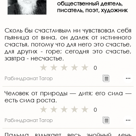
общественный деятель,
писатель, поэт, художник
Сколь бы счастливым ни чувствовал себя
пьяница от вина, он далек от истинного
счастья, потому что для него это счастье,
для других - горе; сегодня это счастье,
завтра - несчастье.
0
Рабиндранат Тагор
Человек от природы — дитя; его сила —
есть сила роста.
0
Рабиндранат Тагор
Пальма вздыхает весь знойный день