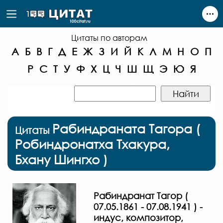
Цитаты по авторам
А
Б
В
Г
Д
Е
Ж
З
И
Й
К
Л
М
Н
О
П
Р
С
Т
У
Ф
Х
Ц
Ч
Ш
Щ
Э
Ю
Я
Рабиндраната Тагора (
Цитаты
Робиндронатха Тхакура,
Бхану Шингхо )
Рабиндранат Тагор (
07.05.1861 - 07.08.1941 ) -
индус, композитор,