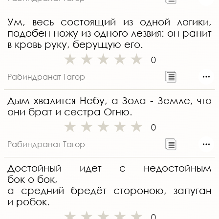
Ум, весь состоящий из одной логики,
подобен ножу из одного лезвия: он ранит
в кровь руку, берущую его.
0
Рабиндранат Тагор
Дым хвалится Небу, а Зола - Земле, что
они брат и сестра Огню.
0
Рабиндранат Тагор
Достойный идет с недостойным
бок о бок,
а средний бредёт стороною, запуган
и робок.
0