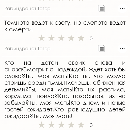
Рабиндранат Тагор
Темнота ведет к свету, но слепота ведет
к смерти.
0
Рабиндранат Тагор
Кто на детей своих снова и
сноваСмотрит с надеждой, ждет хоть бы
слова?Ты, моя мать!Кто ты, что молча
стоишь среди тьмы,Плачешь, обиженная
детьми?Ты, моя мать!Кто их растила,
кормила, поила?Кто, позабытая, их не
забыла?Ты, моя мать!Кто днем и ночью
гостей ожидает,Кто равнодушно детей
ожидает?Ты, моя мать!
0