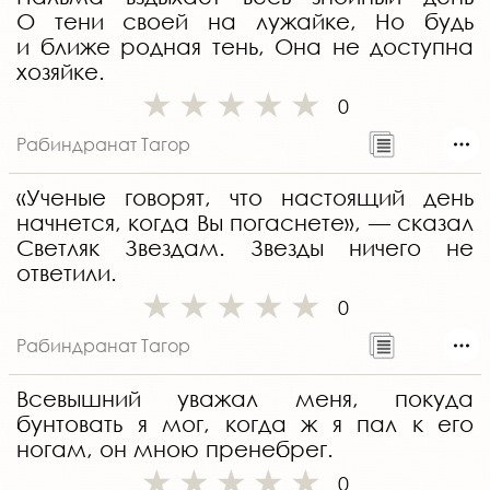
О тени своей на лужайке, Но будь
и ближе родная тень, Она не доступна
хозяйке.
0
Рабиндранат Тагор
«Ученые говорят, что настоящий день
начнется, когда Вы погаснете», — сказал
Светляк Звездам. Звезды ничего не
ответили.
0
Рабиндранат Тагор
Всевышний уважал меня, покуда
бунтовать я мог, когда ж я пал к его
ногам, он мною пренебрег.
0