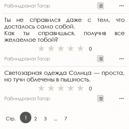
Рабиндранат Тагор
Ты не справился даже с тем, что
досталось само собой.
Как ты справишься, получив все
желаемое тобой?
0
Рабиндранат Тагор
Светозарная одежда Солнца — проста,
но тучи облечены в пышность.
0
Рабиндранат Тагор
1
Стр.
2
3
...
7