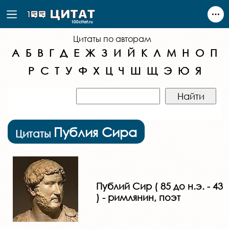
Цитаты по авторам
А
Б
В
Г
Д
Е
Ж
З
И
Й
К
Л
М
Н
О
П
Р
С
Т
У
Ф
Х
Ц
Ч
Ш
Щ
Э
Ю
Я
Публия Сира
Цитаты
Публий Сир ( 85 до н.э. - 43
) - римлянин, поэт