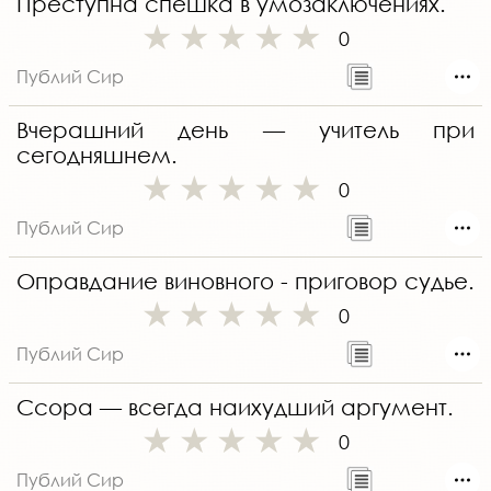
Преступна спешка в умозаключениях.
0
Публий Сир
Вчерашний день — учитель при
сегодняшнем.
0
Публий Сир
Оправдание виновного - приговор судье.
0
Публий Сир
Ссора — всегда наихудший аргумент.
0
Публий Сир