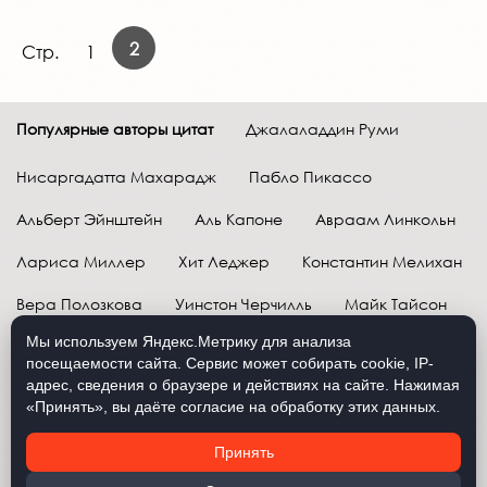
2
Стр.
1
Популярные авторы цитат
Джалаладдин Руми
Нисаргадатта Махарадж
Пабло Пикассо
Альберт Эйнштейн
Аль Капоне
Авраам Линкольн
Лариса Миллер
Хит Леджер
Константин Мелихан
Вера Полозкова
Уинстон Черчилль
Майк Тайсон
Мы используем Яндекс.Метрику для анализа
Марк Твен
Расул Гамзатов
Грег Плитт
посещаемости сайта. Сервис может собирать cookie, IP-
адрес, сведения о браузере и действиях на сайте. Нажимая
Далай-лама XIV
Уоррен Баффетт
«Принять», вы даёте согласие на обработку этих данных.
Давид Самойлов
Антон Чехов
Жан-Поль Сартр
Принять
Брюс Ли
Бенджамин Франклин
Лев Н. Толстой