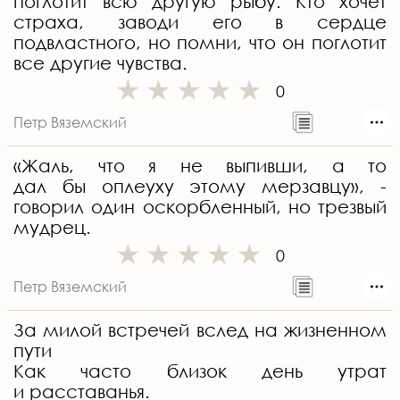
поглотит всю другую рыбу. Кто хочет
страха, заводи его в сердце
подвластного, но помни, что он поглотит
все другие чувства.
0
Петр Вяземский
«Жаль, что я не выпивши, а то
дал бы оплеуху этому мерзавцу», -
говорил один оскорбленный, но трезвый
мудрец.
0
Петр Вяземский
За милой встречей вслед на жизненном
пути
Как часто близок день утрат
и расставанья.