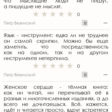
что мыслящие люди не пишут,
а пишущие не мыслят.
0
Петр Вяземский
Язык - инструмент; едва ли не труднее
он самой скрипки. Можно бы еще
заметить, что посредственность
как на одном, так и на другом
инструменте нетерпима.
0
Петр Вяземский
Женское сердце - тёмная книга;
как ни читай, ни перечитывай её в
разных и многочисленных изданиях, а до
всего не дочитаешься. Всё, кажется,
идёт и читается просто, вдруг встретятся