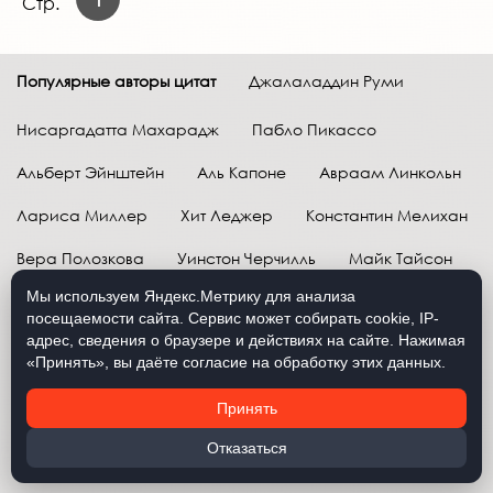
Стр.
Популярные авторы цитат
Джалаладдин Руми
Нисаргадатта Махарадж
Пабло Пикассо
Альберт Эйнштейн
Аль Капоне
Авраам Линкольн
Лариса Миллер
Хит Леджер
Константин Мелихан
Вера Полозкова
Уинстон Черчилль
Майк Тайсон
Мы используем Яндекс.Метрику для анализа
Марк Твен
Расул Гамзатов
Грег Плитт
посещаемости сайта. Сервис может собирать cookie, IP-
адрес, сведения о браузере и действиях на сайте. Нажимая
Далай-лама XIV
Уоррен Баффетт
«Принять», вы даёте согласие на обработку этих данных.
Давид Самойлов
Антон Чехов
Жан-Поль Сартр
Принять
Брюс Ли
Бенджамин Франклин
Лев Н. Толстой
Отказаться
Рене Декарт
Александр Македонский