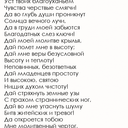
Уст твоих благоуханьем
Чувства черствые смягчи!
Да во глубь души проникнут
Солнца вечного лучи,
Да в груди моей забьются
Благодатных слез ключи!
Дай моей молитве крылья,
Дай полет мне в высоту;
Дай мне веры безусловной
Высоту и теплоту!
Неповинных, безответных
Дай младенцев простоту
И высокою, святою
Нищих духом чистоту!
Дай стряхнуть земные узы
С прахом страннических ног,
Дай во мне угаснуть шуму
Битв житейских и тревог!
Да откроется тобою
Мне молитвенный чертог,