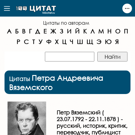
Цитаты по авторам
А
Б
В
Г
Д
Е
Ж
З
И
Й
К
Л
М
Н
О
П
Р
С
Т
У
Ф
Х
Ц
Ч
Ш
Щ
Э
Ю
Я
Петра Андреевича
Цитаты
Вяземского
Петр Вяземский (
23.07.1792 - 22.11.1878 ) -
русский, историк, критик,
переводчик, публицист