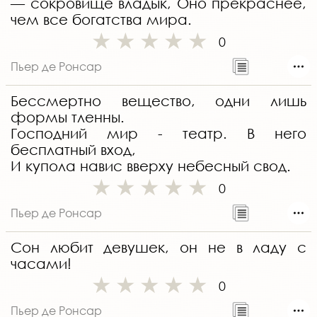
— сокровище владык, Оно прекраснее,
чем все богатства мира.
0
Пьер де Ронсар
Бессмертно вещество, одни лишь
формы тленны.
Господний мир - театр. В него
бесплатный вход,
И купола навис вверху небесный свод.
0
Пьер де Ронсар
Сон любит девушек, он не в ладу с
часами!
0
Пьер де Ронсар