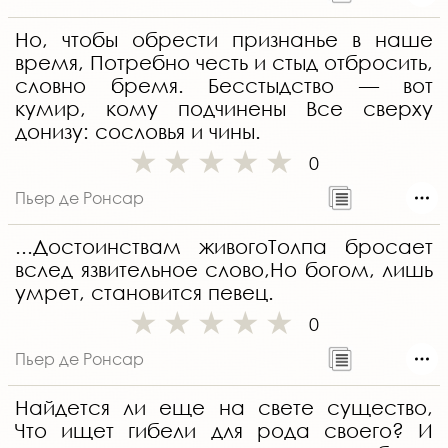
Но, чтобы обрести признанье в наше
время, Потребно честь и стыд отбросить,
словно бремя. Бесстыдство — вот
кумир, кому подчинены Все сверху
донизу: сословья и чины.
0
Пьер де Ронсар
...Достоинствам живогоТолпа бросает
вслед язвительное слово,Но богом, лишь
умрет, становится певец.
0
Пьер де Ронсар
Найдется ли еще на свете существо,
Что ищет гибели для рода своего? И