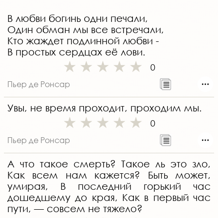
В любви богинь одни печали,
Один обман мы все встречали,
Кто жаждет подлинной любви -
В простых сердцах её лови.
0
Пьер де Ронсар
Увы, не время проходит, проходим мы.
0
Пьер де Ронсар
А что такое смерть? Такое ль это зло,
Как всем нам кажется? Быть может,
умирая, В последний горький час
дошедшему до края, Как в первый час
пути, — совсем не тяжело?