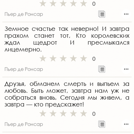
0
Пьер де Ронсар
Земное счастье так неверно! И завтра
прахом станет тот, Кто королевских
ждал щедрот И пресмыкался
лицемерно.
0
Пьер де Ронсар
Друзья, обманем смерть и выпьем за
любовь. Быть может, завтра нам уж не
собраться вновь, Сегодня мы живем, а
завтра — кто предскажет!
0
Пьер де Ронсар