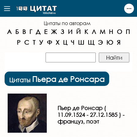
Цитаты по авторам
А
Б
В
Г
Д
Е
Ж
З
И
Й
К
Л
М
Н
О
П
Р
С
Т
У
Ф
Х
Ц
Ч
Ш
Щ
Э
Ю
Я
Пьера де Ронсара
Цитаты
Пьер де Ронсар (
11.09.1524 - 27.12.1585 ) -
француз, поэт