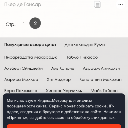
Пьер де Ронсар
2
Стр.
1
Популярные авторы цитат
Джалаладдин Руми
Нисаргадатта Махарадж
Пабло Пикассо
Альберт Эйнштейн
Аль Капоне
Авраам Линкольн
Лариса Миллер
Хит Леджер
Константин Мелихан
Вера Полозкова
Уинстон Черчилль
Майк Тайсон
Мы используем Яндекс.Метрику для анализа
Марк Твен
Расул Гамзатов
Грег Плитт
посещаемости сайта. Сервис может собирать cookie, IP-
адрес, сведения о браузере и действиях на сайте. Нажимая
Далай-лама XIV
Уоррен Баффетт
«Принять», вы даёте согласие на обработку этих данных.
Давид Самойлов
Антон Чехов
Жан-Поль Сартр