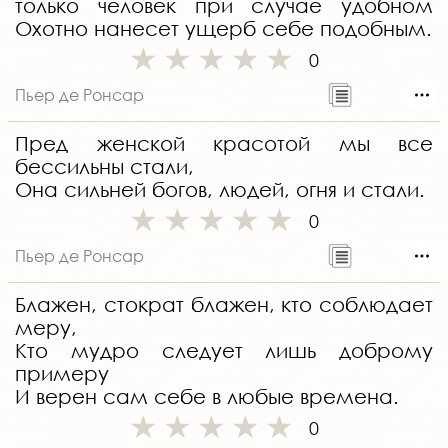
только человек при случае удобном
Охотно нанесет ущерб себе подобным.
0
Пьер де Ронсар
Пред женской красотой мы все
бессильны стали,
Она сильней богов, людей, огня и стали.
0
Пьер де Ронсар
Блажен, стократ блажен, кто соблюдает
меру,
Кто мудро следует лишь доброму
примеру
И верен сам себе в любые времена.
0