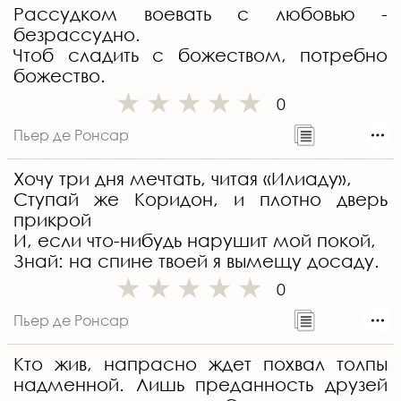
Рассудком воевать с любовью -
безрассудно.
Чтоб сладить с божеством, потребно
божество.
0
Пьер де Ронсар
Хочу три дня мечтать, читая «Илиаду»,
Ступай же Коридон, и плотно дверь
прикрой
И, если что-нибудь нарушит мой покой,
Знай: на спине твоей я вымещу досаду.
0
Пьер де Ронсар
Кто жив, напрасно ждет похвал толпы
надменной. Лишь преданность друзей