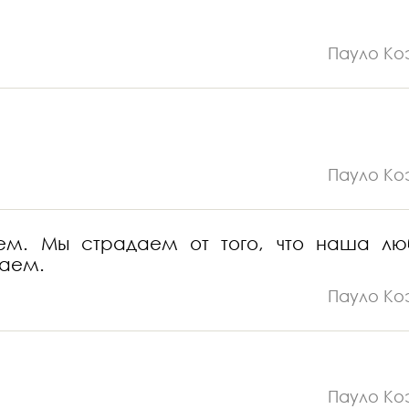
Пауло Ко
Пауло Ко
ем. Мы страдаем от того, что наша лю
даем.
Пауло Ко
Пауло Ко