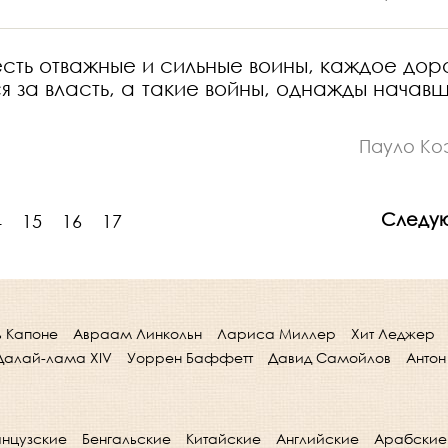
есть отважные и сильные воины, каждое дор
ся за власть, а такие войны, однажды начавш
Пауло Ко
Следу
4
15
16
17
ь Капоне
Авраам Линкольн
Лариса Миллер
Хит Леджер
Далай-лама XIV
Уоррен Баффетт
Давид Самойлов
Антон
нцузские
Бенгальские
Китайские
Английские
Арабские