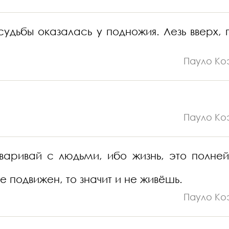
удьбы оказалась у подножия. Лезь вверх, 
Пауло Ко
Пауло Ко
говаривай с людьми, ибо жизнь, это полне
е подвижен, то значит и не живёшь.
Пауло Ко