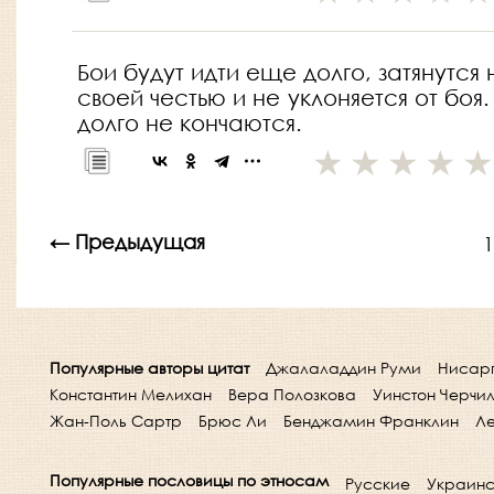
Бои будут идти еще долго, затянутс
своей честью и не уклоняется от боя
долго не кончаются.
← Предыдущая
1
Популярные авторы цитат
Джалаладдин Руми
Нисар
Константин Мелихан
Вера Полозкова
Уинстон Черчи
Жан-Поль Сартр
Брюс Ли
Бенджамин Франклин
Ле
Популярные пословицы по этносам
Русские
Украинс