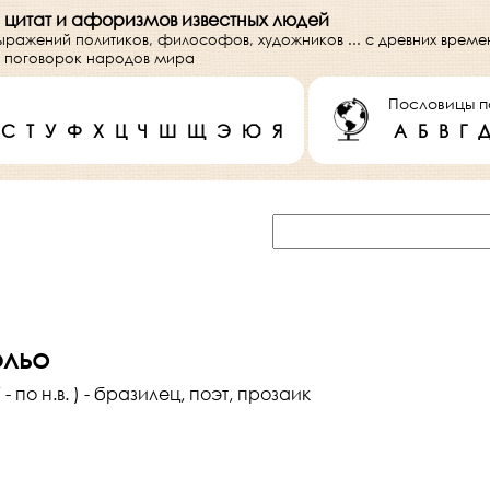
 цитат и афоризмов известных людей
выражений политиков, философов, художников ... с древних врем
 и поговорок народов мира
Пословицы п
С
Т
У
Ф
Х
Ц
Ч
Ш
Щ
Э
Ю
Я
А
Б
В
Г
эльо
- по н.в. ) - бразилец, поэт, прозаик