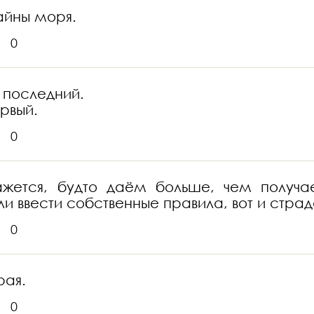
айны моря.
0
н последний.
рвый.
0
ажется, будто даём больше, чем получа
ли ввести собственные правила, вот и стра
0
рая.
0