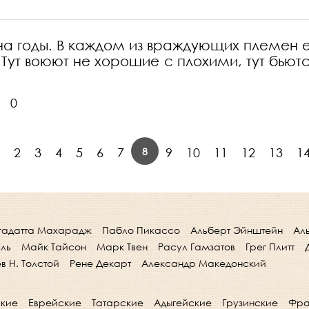
я на годы. В каждом из враждующих племен 
. Тут воюют не хорошие с плохими, тут бьют
0
8
2
3
4
5
6
7
9
10
11
12
13
1
гадатта Махарадж
Пабло Пикассо
Альберт Эйнштейн
Ал
лль
Майк Тайсон
Марк Твен
Расул Гамзатов
Грег Плитт
в Н. Толстой
Рене Декарт
Александр Македонский
кие
Еврейские
Татарские
Адыгейские
Грузинские
Фра