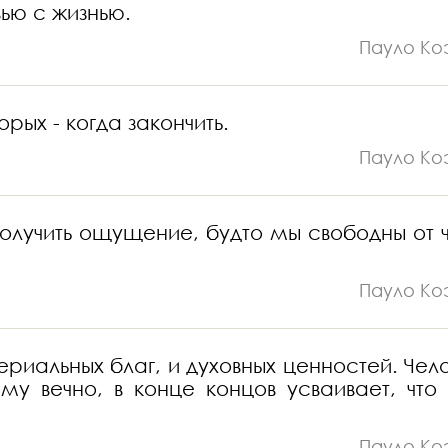
вью с жизнью.
Пауло Ко
орых - когда закончить.
Пауло Ко
 получить ощущение, будто мы свободны от ч
Пауло Ко
ериальных благ, и духовных ценностей. Чело
ему вечно, в конце концов усваивает, что
Пауло Ко