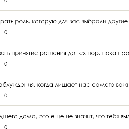
0
грать роль, которую для вас выбрали другие
0
вать принятие решения до тех пор, пока п
0
аблуждения, когда лишает нас самого важн
0
его дома, это еще не значит, что тебя выле
0