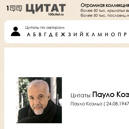
Огромная коллекция
более 50 тыс. крылатых 
более 50 тыс. пословиц
Цитаты по авторам
А
Б
В
Г
Д
Е
Ж
З
И
Й
К
Л
М
Н
О
П
Р
Пауло Ко
Цитаты
Пауло Коэльо ( 24.08.1947 