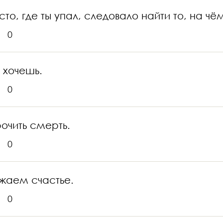
то, где ты упал, следовало найти то, на чё
0
о хочешь.
0
рочить смерть.
0
ожаем счастье.
0