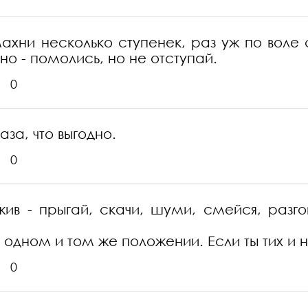
ни несколько ступенек, раз уж по воле с
но - помолись, но не отступай.
0
лаза, что выгодно.
0
 жив - прыгай, скачи, шуми, смейся, раз
в одном и том же положении. Если ты тих и н
0