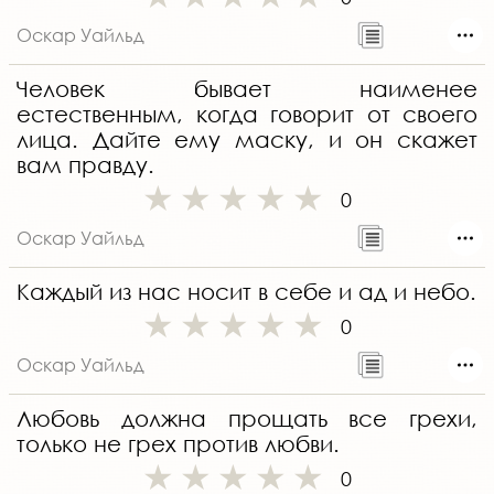
Оскар Уайльд
Человек бывает наименее
естественным, когда говорит от своего
лица. Дайте ему маску, и он скажет
вам правду.
0
Оскар Уайльд
Каждый из нас носит в себе и ад и небо.
0
Оскар Уайльд
Любовь должна прощать все грехи,
только не грех против любви.
0