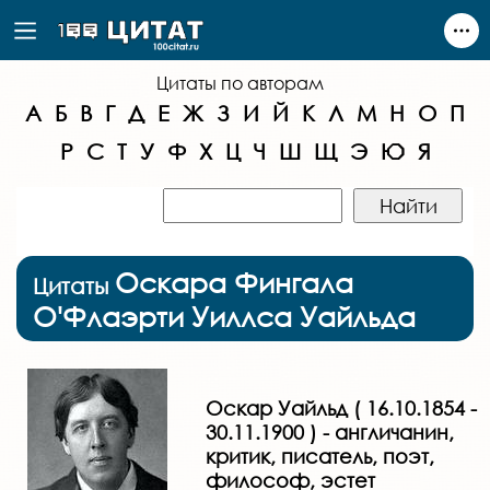
Цитаты по авторам
А
Б
В
Г
Д
Е
Ж
З
И
Й
К
Л
М
Н
О
П
Р
С
Т
У
Ф
Х
Ц
Ч
Ш
Щ
Э
Ю
Я
Оскара Фингала
Цитаты
О'Флаэрти Уиллса Уайльда
Оскар Уайльд ( 16.10.1854 -
30.11.1900 ) - англичанин,
критик, писатель, поэт,
философ, эстет