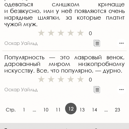
одеваться слишком кричаще
и безвкусно, или у неё появляются очень
нарядные шляпки, за которые платит
чужой муж.
0
Оскар Уайльд
Популярность — это лавровый венок,
дарованный миром низкопробному
искусству. Все, что популярно, — дурно.
0
Оскар Уайльд
12
Стр.
1
...
10
11
13
14
...
23